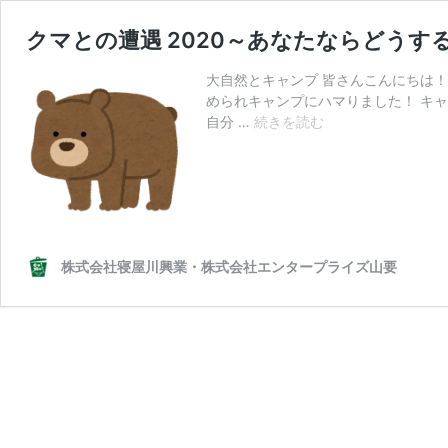
クマとの遭遇 2020～あなたならどうす
大自然とキャンプ 皆さんこんにちは
められキャンプにハマりました！ キ
ク
自分 …
続きを読む
マ
と
の
遭
遇
2020
株式会社寝屋川興業・株式会社エンタープライズ山要
～
あ
な
た
な
ら
ど
う
す