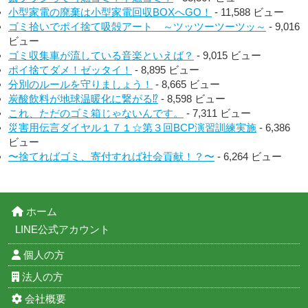
小型家電の廃棄は小型家電回収BOXへGO！
- 11,588 ビュー
ゴミ拾いでポイ捨て吸殻アート ～ツッツーツーツッ～
- 9,016
ビュー
ゴミ収集車が流している音楽といえば？
- 9,015 ビュー
ポイ捨てダメ！ゼッタイ！
- 8,895 ビュー
分別のルールを守りましょう！
- 8,665 ビュー
炭酸飲料が地球温暖化に繋がる⁉︎
- 8,598 ビュー
これ、ただのゴミ箱じゃないんです。
- 7,311 ビュー
災害用伝言ダイヤル１７１☆第３回BCP演習訓練実施
- 6,386
ビュー
〜捨てればゴミ、寄付すれば社会貢献！？〜
- 6,264 ビュー
ホーム
LINE公式アカウント
個人の方
法人の方
会社概要