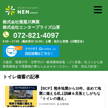
株式会社寝屋川興業
株式会社エンタープライズ山要
072-821-4097
9:00～17:00（最終受付 16:00）
土曜・祝日も営業（日曜定休）
大阪府、寝屋川市・交野市の一般廃棄物収集（ゴミ収集）生ゴミから産
業廃棄物まで廃棄物の事ならおまかせください。引取、持込大歓迎！
トイレ備蓄の記事
【BCP】熊本地震から10年。改めて地
BCP地域防災チーム
震に備える机上訓練＆見落としがちな
「トイレの備え」
2026年5月8日
記事投稿