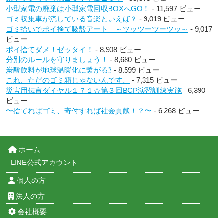
小型家電の廃棄は小型家電回収BOXへGO！
- 11,597 ビュー
ゴミ収集車が流している音楽といえば？
- 9,019 ビュー
ゴミ拾いでポイ捨て吸殻アート ～ツッツーツーツッ～
- 9,017
ビュー
ポイ捨てダメ！ゼッタイ！
- 8,908 ビュー
分別のルールを守りましょう！
- 8,680 ビュー
炭酸飲料が地球温暖化に繋がる⁉︎
- 8,599 ビュー
これ、ただのゴミ箱じゃないんです。
- 7,315 ビュー
災害用伝言ダイヤル１７１☆第３回BCP演習訓練実施
- 6,390
ビュー
〜捨てればゴミ、寄付すれば社会貢献！？〜
- 6,268 ビュー
ホーム
LINE公式アカウント
個人の方
法人の方
会社概要