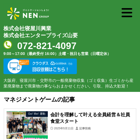
株式会社寝屋川興業
株式会社エンタープライズ山要
072-821-4097
9:00～17:00（最終受付 16:00）
土曜・祝日も営業（日曜定休）
大阪府、寝屋川市・交野市の一般廃棄物収集（ゴミ収集）生ゴミから産
業廃棄物まで廃棄物の事ならおまかせください。引取、持込大歓迎！
マネジメントゲームの記事
会計を理解して叶える全員経営＆社員
Go! Me! 運動
食堂スタート
2025年9月11日
記事投稿