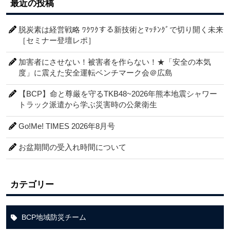
最近の投稿
脱炭素は経営戦略 ﾜｸﾜｸする新技術とﾏｯﾁﾝｸﾞで切り開く未来
［セミナー登壇レポ］
加害者にさせない！被害者を作らない！★「安全の本気
度」に震えた安全運転ベンチマーク会＠広島
【BCP】命と尊厳を守るTKB48~2026年熊本地震シャワー
トラック派遣から学ぶ災害時の公衆衛生
Go!Me! TIMES 2026年8月号
お盆期間の受入れ時間について
カテゴリー
BCP地域防災チーム