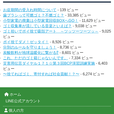
お盆期間の受入れ時間について
- 139 ビュー
歯ブラシって可燃ゴミ？不燃ゴミ？
- 33,385 ビュー
小型家電の廃棄は小型家電回収BOXへGO！
- 11,629 ビュー
ゴミ収集車が流している音楽といえば？
- 9,038 ビュー
ゴミ拾いでポイ捨て吸殻アート ～ツッツーツーツッ～
- 9,025
ビュー
ポイ捨てダメ！ゼッタイ！
- 8,926 ビュー
分別のルールを守りましょう！
- 8,736 ビュー
炭酸飲料が地球温暖化に繋がる⁉︎
- 8,601 ビュー
これ、ただのゴミ箱じゃないんです。
- 7,334 ビュー
災害用伝言ダイヤル１７１☆第３回BCP演習訓練実施
- 6,403
ビュー
〜捨てればゴミ、寄付すれば社会貢献！？〜
- 6,274 ビュー
ホーム
LINE公式アカウント
個人の方