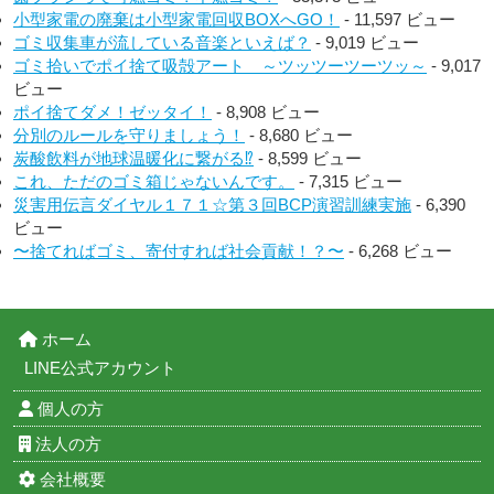
小型家電の廃棄は小型家電回収BOXへGO！
- 11,597 ビュー
ゴミ収集車が流している音楽といえば？
- 9,019 ビュー
ゴミ拾いでポイ捨て吸殻アート ～ツッツーツーツッ～
- 9,017
ビュー
ポイ捨てダメ！ゼッタイ！
- 8,908 ビュー
分別のルールを守りましょう！
- 8,680 ビュー
炭酸飲料が地球温暖化に繋がる⁉︎
- 8,599 ビュー
これ、ただのゴミ箱じゃないんです。
- 7,315 ビュー
災害用伝言ダイヤル１７１☆第３回BCP演習訓練実施
- 6,390
ビュー
〜捨てればゴミ、寄付すれば社会貢献！？〜
- 6,268 ビュー
ホーム
LINE公式アカウント
個人の方
法人の方
会社概要