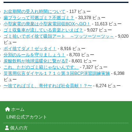
お盆期間の受入れ時間について
- 117 ビュー
歯ブラシって可燃ゴミ？不燃ゴミ？
- 33,378 ビュー
小型家電の廃棄は小型家電回収BOXへGO！
- 11,613 ビュー
ゴミ収集車が流している音楽といえば？
- 9,027 ビュー
ゴミ拾いでポイ捨て吸殻アート ～ツッツーツーツッ～
- 9,020
ビュー
ポイ捨てダメ！ゼッタイ！
- 8,916 ビュー
分別のルールを守りましょう！
- 8,703 ビュー
炭酸飲料が地球温暖化に繋がる⁉︎
- 8,601 ビュー
これ、ただのゴミ箱じゃないんです。
- 7,327 ビュー
災害用伝言ダイヤル１７１☆第３回BCP演習訓練実施
- 6,398
ビュー
〜捨てればゴミ、寄付すれば社会貢献！？〜
- 6,274 ビュー
ホーム
LINE公式アカウント
個人の方