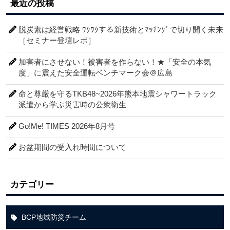
最近の投稿
脱炭素は経営戦略 ﾜｸﾜｸする新技術とﾏｯﾁﾝｸﾞで切り開く未来
［セミナー登壇レポ］
加害者にさせない！被害者を作らない！★「安全の本気
度」に震えた安全運転ベンチマーク会＠広島
命と尊厳を守るTKB48~2026年熊本地震シャワートラック
派遣から学ぶ災害時の公衆衛生
Go!Me! TIMES 2026年8月号
お盆期間の受入れ時間について
カテゴリー
BCP地域防災チーム