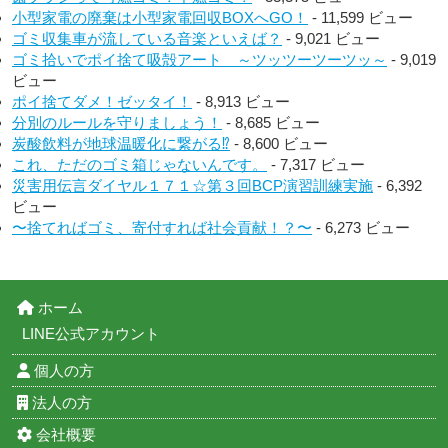
小型家電の廃棄は小型家電回収BOXへGO！
- 11,599 ビュー
ゴミ収集車が流している音楽といえば？
- 9,021 ビュー
ゴミ拾いでポイ捨て吸殻アート ～ツッツーツーツッ～
- 9,019
ビュー
ポイ捨てダメ！ゼッタイ！
- 8,913 ビュー
分別のルールを守りましょう！
- 8,685 ビュー
炭酸飲料が地球温暖化に繋がる⁉︎
- 8,600 ビュー
これ、ただのゴミ箱じゃないんです。
- 7,317 ビュー
災害用伝言ダイヤル１７１☆第３回BCP演習訓練実施
- 6,392
ビュー
〜捨てればゴミ、寄付すれば社会貢献！？〜
- 6,273 ビュー
ホーム
LINE公式アカウント
個人の方
法人の方
会社概要