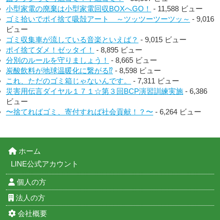
小型家電の廃棄は小型家電回収BOXへGO！
- 11,588 ビュー
ゴミ拾いでポイ捨て吸殻アート ～ツッツーツーツッ～
- 9,016
ビュー
ゴミ収集車が流している音楽といえば？
- 9,015 ビュー
ポイ捨てダメ！ゼッタイ！
- 8,895 ビュー
分別のルールを守りましょう！
- 8,665 ビュー
炭酸飲料が地球温暖化に繋がる⁉︎
- 8,598 ビュー
これ、ただのゴミ箱じゃないんです。
- 7,311 ビュー
災害用伝言ダイヤル１７１☆第３回BCP演習訓練実施
- 6,386
ビュー
〜捨てればゴミ、寄付すれば社会貢献！？〜
- 6,264 ビュー
ホーム
LINE公式アカウント
個人の方
法人の方
会社概要