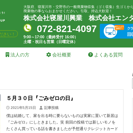
大阪府、寝屋川市・交野市の一般廃棄物収集（ゴミ収集）生ゴミか
廃棄物の事ならおまかせください。引取、持込大歓迎！
株式会社寝屋川興業
株式会社エン
072-821-4097
ださい！
9:00～17:00（最終受付 16:00）
土曜・祝日も営業（日曜定休）
法人の方
会社概要
よくある質問
５月３０日『ごみゼロの日』
2021年5月15日
記事投稿
僕は結婚して、家を出る時に要らないものは実家に置いて新居は
『ごみゼロ』にしときました。笑 前回の投稿では新しいモノを
たくさん買っている話を書きましたが予想通りクレジットカード