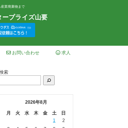
ら産業廃棄物まで
タープライズ山要
お問い合わせ
求人
検索
2026年8月
月
火
水
木
金
土
日
1
2