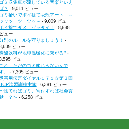
ゴミ収集車が流している音楽といえ
ば？
- 9,011 ビュー
ゴミ拾いでポイ捨て吸殻アート ～
ツッツーツーツッ～
- 9,009 ビュー
ポイ捨てダメ！ゼッタイ！
- 8,888
ビュー
分別のルールを守りましょう！
-
8,639 ビュー
炭酸飲料が地球温暖化に繋がる⁉︎
-
8,595 ビュー
これ、ただのゴミ箱じゃないんで
す。
- 7,305 ビュー
災害用伝言ダイヤル１７１☆第３回
BCP演習訓練実施
- 6,381 ビュー
〜捨てればゴミ、寄付すれば社会貢
献！？〜
- 6,258 ビュー