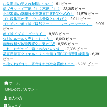
お盆期間の受入れ時間について
- 91 ビュー
歯ブラシって可燃ゴミ？不燃ゴミ？
- 33,365 ビュー
小型家電の廃棄は小型家電回収BOXへGO！
- 11,579 ビュー
ゴミ収集車が流している音楽といえば？
- 9,011 ビュー
ゴミ拾いでポイ捨て吸殻アート ～ツッツーツーツッ～
- 9,009
ビュー
ポイ捨てダメ！ゼッタイ！
- 8,888 ビュー
分別のルールを守りましょう！
- 8,640 ビュー
炭酸飲料が地球温暖化に繋がる⁉︎
- 8,595 ビュー
これ、ただのゴミ箱じゃないんです。
- 7,305 ビュー
災害用伝言ダイヤル１７１☆第３回BCP演習訓練実施
- 6,381
ビュー
〜捨てればゴミ、寄付すれば社会貢献！？〜
- 6,258 ビュー
ホーム
LINE公式アカウント
個人の方
法人の方