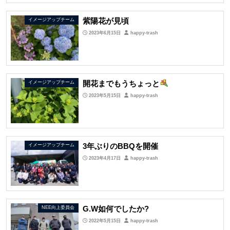
紫陽花が見頃
イメージアップチーム
2023年6月15日
happy-trash
開花までもうちょっと
イメージアップチーム
2023年5月15日
happy-trash
3
年ぶりの
BBQ
を開催
イメージアップチーム
2023年4月17日
happy-trash
G.W如何でしたか?
NEE向上委員会
2022年5月15日
happy-trash