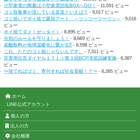
小型家電の廃棄は小型家電回収BOXへGO！
- 11,591 ビュー
ゴミ収集車が流している音楽といえば？
- 9,017 ビュー
ゴミ拾いでポイ捨て吸殻アート ～ツッツーツーツッ～
- 9,016
ビュー
ポイ捨てダメ！ゼッタイ！
- 8,895 ビュー
分別のルールを守りましょう！
- 8,669 ビュー
炭酸飲料が地球温暖化に繋がる⁉︎
- 8,598 ビュー
これ、ただのゴミ箱じゃないんです。
- 7,311 ビュー
災害用伝言ダイヤル１７１☆第３回BCP演習訓練実施
- 6,387
ビュー
〜捨てればゴミ、寄付すれば社会貢献！？〜
- 6,265 ビュー
ホーム
LINE公式アカウント
個人の方
法人の方
会社概要