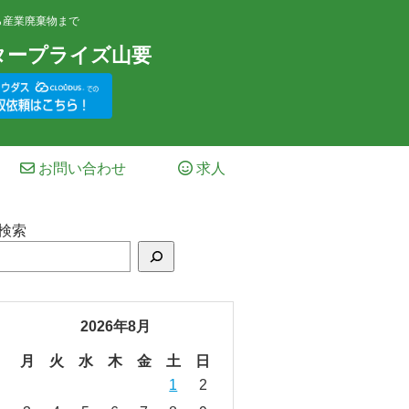
ら産業廃棄物まで
タープライズ山要
お問い合わせ
求人
検索
2026年8月
月
火
水
木
金
土
日
1
2