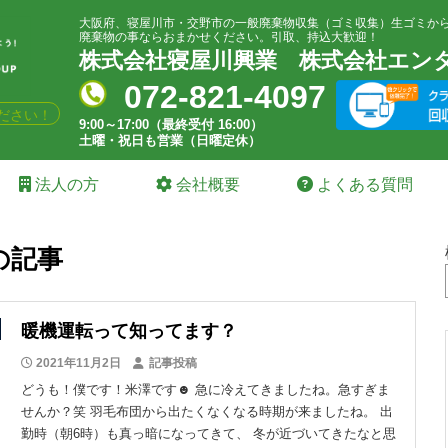
大阪府、寝屋川市・交野市の一般廃棄物収集（ゴミ収集）生ゴミか
廃棄物の事ならおまかせください。引取、持込大歓迎！
株式会社寝屋川興業
株式会社エン
072-821-4097
ださい！
9:00～17:00（最終受付 16:00）
土曜・祝日も営業（日曜定休）
法人の方
会社概要
よくある質問
の記事
暖機運転って知ってます？
2021年11月2日
記事投稿
どうも！僕です！米澤です☻ 急に冷えてきましたね。急すぎま
せんか？笑 羽毛布団から出たくなくなる時期が来ましたね。 出
勤時（朝6時）も真っ暗になってきて、 冬が近づいてきたなと思