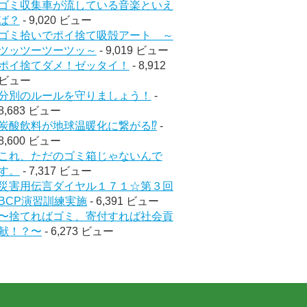
ゴミ収集車が流している音楽といえ
ば？
- 9,020 ビュー
ゴミ拾いでポイ捨て吸殻アート ～
ツッツーツーツッ～
- 9,019 ビュー
ポイ捨てダメ！ゼッタイ！
- 8,912
ビュー
分別のルールを守りましょう！
-
8,683 ビュー
炭酸飲料が地球温暖化に繋がる⁉︎
-
8,600 ビュー
これ、ただのゴミ箱じゃないんで
す。
- 7,317 ビュー
災害用伝言ダイヤル１７１☆第３回
BCP演習訓練実施
- 6,391 ビュー
〜捨てればゴミ、寄付すれば社会貢
献！？〜
- 6,273 ビュー