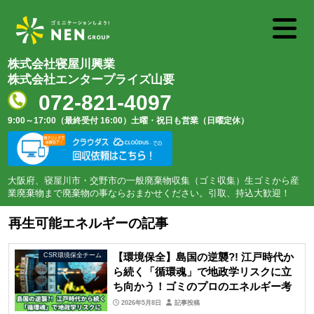
株式会社寝屋川興業
株式会社エンタープライズ山要
072-821-4097
9:00～17:00（最終受付 16:00）
土曜・祝日も営業（日曜定休）
大阪府、寝屋川市・交野市の一般廃棄物収集（ゴミ収集）生ゴミから産
業廃棄物まで廃棄物の事ならおまかせください。引取、持込大歓迎！
再生可能エネルギーの記事
【環境保全】島国の逆襲?! 江戸時代か
CSR環境保全チーム
ら続く「循環魂」で地政学リスクに立
ち向かう！ゴミのプロのエネルギー考
2026年5月8日
記事投稿