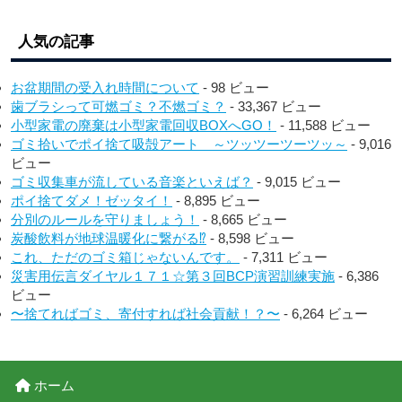
人気の記事
お盆期間の受入れ時間について
- 98 ビュー
歯ブラシって可燃ゴミ？不燃ゴミ？
- 33,367 ビュー
小型家電の廃棄は小型家電回収BOXへGO！
- 11,588 ビュー
ゴミ拾いでポイ捨て吸殻アート ～ツッツーツーツッ～
- 9,016
ビュー
ゴミ収集車が流している音楽といえば？
- 9,015 ビュー
ポイ捨てダメ！ゼッタイ！
- 8,895 ビュー
分別のルールを守りましょう！
- 8,665 ビュー
炭酸飲料が地球温暖化に繋がる⁉︎
- 8,598 ビュー
これ、ただのゴミ箱じゃないんです。
- 7,311 ビュー
災害用伝言ダイヤル１７１☆第３回BCP演習訓練実施
- 6,386
ビュー
〜捨てればゴミ、寄付すれば社会貢献！？〜
- 6,264 ビュー
ホーム