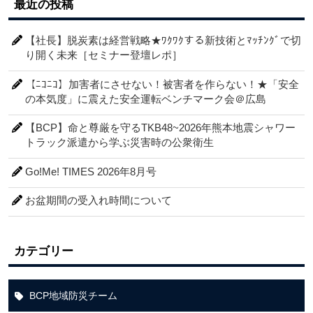
最近の投稿
【社長】脱炭素は経営戦略★ﾜｸﾜｸする新技術とﾏｯﾁﾝｸﾞで切
り開く未来［セミナー登壇レポ］
【ﾆｺﾆｺ】加害者にさせない！被害者を作らない！★「安全
の本気度」に震えた安全運転ベンチマーク会＠広島
【BCP】命と尊厳を守るTKB48~2026年熊本地震シャワー
トラック派遣から学ぶ災害時の公衆衛生
Go!Me! TIMES 2026年8月号
お盆期間の受入れ時間について
カテゴリー
BCP地域防災チーム