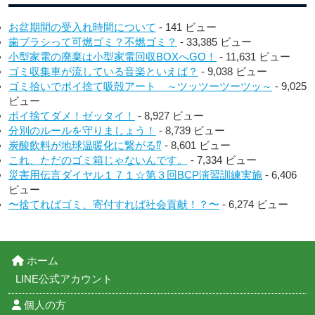
お盆期間の受入れ時間について
- 141 ビュー
歯ブラシって可燃ゴミ？不燃ゴミ？
- 33,385 ビュー
小型家電の廃棄は小型家電回収BOXへGO！
- 11,631 ビュー
ゴミ収集車が流している音楽といえば？
- 9,038 ビュー
ゴミ拾いでポイ捨て吸殻アート ～ツッツーツーツッ～
- 9,025
ビュー
ポイ捨てダメ！ゼッタイ！
- 8,927 ビュー
分別のルールを守りましょう！
- 8,739 ビュー
炭酸飲料が地球温暖化に繋がる⁉︎
- 8,601 ビュー
これ、ただのゴミ箱じゃないんです。
- 7,334 ビュー
災害用伝言ダイヤル１７１☆第３回BCP演習訓練実施
- 6,406
ビュー
〜捨てればゴミ、寄付すれば社会貢献！？〜
- 6,274 ビュー
ホーム
LINE公式アカウント
個人の方