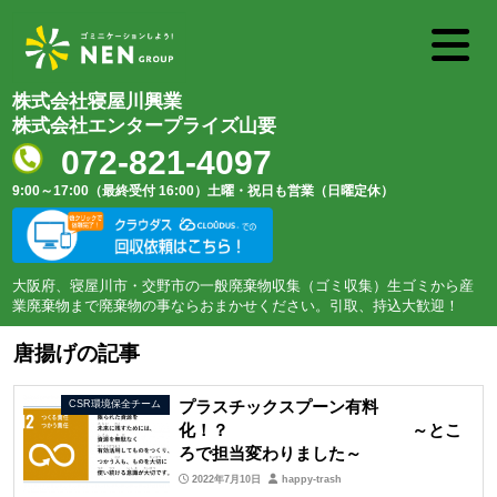
株式会社寝屋川興業
株式会社エンタープライズ山要
072-821-4097
9:00～17:00（最終受付 16:00）
土曜・祝日も営業（日曜定休）
大阪府、寝屋川市・交野市の一般廃棄物収集（ゴミ収集）生ゴミから産
業廃棄物まで廃棄物の事ならおまかせください。引取、持込大歓迎！
唐揚げの記事
プラスチックスプーン有料
CSR環境保全チーム
化！？ ～とこ
ろで担当変わりました～
2022年7月10日
happy-trash