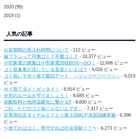
2020
(95)
2019
(1)
人気の記事
お盆期間の受入れ時間について
- 112 ビュー
歯ブラシって可燃ゴミ？不燃ゴミ？
- 33,377 ビュー
小型家電の廃棄は小型家電回収BOXへGO！
- 11,606 ビュー
ゴミ収集車が流している音楽といえば？
- 9,026 ビュー
ゴミ拾いでポイ捨て吸殻アート ～ツッツーツーツッ～
- 9,019
ビュー
ポイ捨てダメ！ゼッタイ！
- 8,914 ビュー
分別のルールを守りましょう！
- 8,689 ビュー
炭酸飲料が地球温暖化に繋がる⁉︎
- 8,600 ビュー
これ、ただのゴミ箱じゃないんです。
- 7,317 ビュー
災害用伝言ダイヤル１７１☆第３回BCP演習訓練実施
- 6,396
ビュー
〜捨てればゴミ、寄付すれば社会貢献！？〜
- 6,273 ビュー