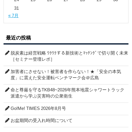
31
« 7月
最近の投稿
脱炭素は経営戦略 ﾜｸﾜｸする新技術とﾏｯﾁﾝｸﾞで切り開く未来
［セミナー登壇レポ］
加害者にさせない！被害者を作らない！★「安全の本気
度」に震えた安全運転ベンチマーク会＠広島
命と尊厳を守るTKB48~2026年熊本地震シャワートラック
派遣から学ぶ災害時の公衆衛生
Go!Me! TIMES 2026年8月号
お盆期間の受入れ時間について