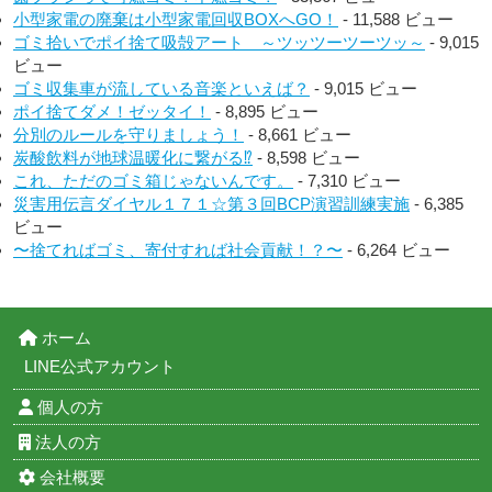
小型家電の廃棄は小型家電回収BOXへGO！
- 11,588 ビュー
ゴミ拾いでポイ捨て吸殻アート ～ツッツーツーツッ～
- 9,015
ビュー
ゴミ収集車が流している音楽といえば？
- 9,015 ビュー
ポイ捨てダメ！ゼッタイ！
- 8,895 ビュー
分別のルールを守りましょう！
- 8,661 ビュー
炭酸飲料が地球温暖化に繋がる⁉︎
- 8,598 ビュー
これ、ただのゴミ箱じゃないんです。
- 7,310 ビュー
災害用伝言ダイヤル１７１☆第３回BCP演習訓練実施
- 6,385
ビュー
〜捨てればゴミ、寄付すれば社会貢献！？〜
- 6,264 ビュー
ホーム
LINE公式アカウント
個人の方
法人の方
会社概要