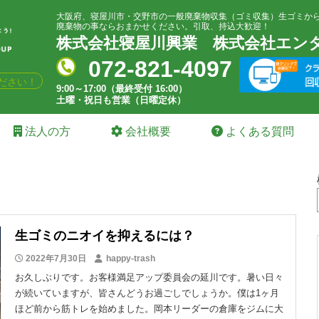
大阪府、寝屋川市・交野市の一般廃棄物収集（ゴミ収集）生ゴミか
廃棄物の事ならおまかせください。引取、持込大歓迎！
株式会社寝屋川興業
株式会社エン
072-821-4097
ださい！
9:00～17:00（最終受付 16:00）
土曜・祝日も営業（日曜定休）
法人の方
会社概要
よくある質問
生ゴミのニオイを抑えるには？
2022年7月30日
happy-trash
お久しぶりです。お客様満足アップ委員会の延川です。暑い日々
が続いていますが、皆さんどうお過ごしでしょうか。僕は1ヶ月
ほど前から筋トレを始めました。岡本リーダーの倉庫をジムに大