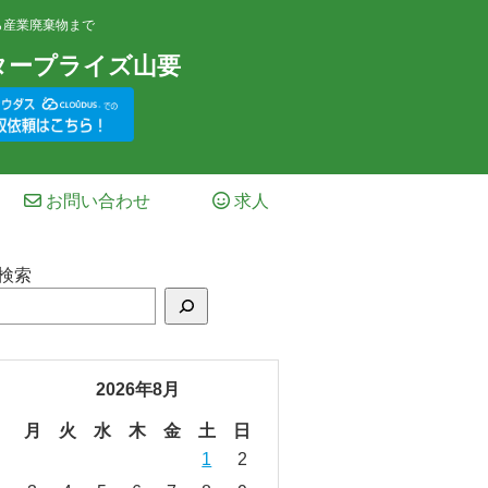
ら産業廃棄物まで
タープライズ山要
お問い合わせ
求人
検索
2026年8月
月
火
水
木
金
土
日
1
2