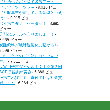
ゴミ拾いでポイ捨て吸殻アート ～
ツッツーツーツッ～
- 9,016 ビュー
ゴミ収集車が流している音楽といえ
ば？
- 9,015 ビュー
ポイ捨てダメ！ゼッタイ！
- 8,895
ビュー
分別のルールを守りましょう！
-
8,665 ビュー
炭酸飲料が地球温暖化に繋がる⁉︎
-
8,598 ビュー
これ、ただのゴミ箱じゃないんで
す。
- 7,311 ビュー
災害用伝言ダイヤル１７１☆第３回
BCP演習訓練実施
- 6,386 ビュー
〜捨てればゴミ、寄付すれば社会貢
献！？〜
- 6,264 ビュー