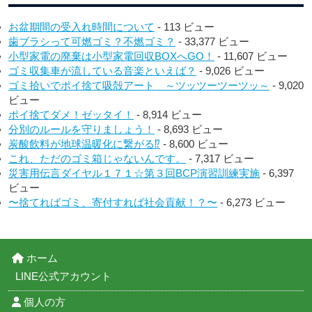
お盆期間の受入れ時間について
- 113 ビュー
歯ブラシって可燃ゴミ？不燃ゴミ？
- 33,377 ビュー
小型家電の廃棄は小型家電回収BOXへGO！
- 11,607 ビュー
ゴミ収集車が流している音楽といえば？
- 9,026 ビュー
ゴミ拾いでポイ捨て吸殻アート ～ツッツーツーツッ～
- 9,020
ビュー
ポイ捨てダメ！ゼッタイ！
- 8,914 ビュー
分別のルールを守りましょう！
- 8,693 ビュー
炭酸飲料が地球温暖化に繋がる⁉︎
- 8,600 ビュー
これ、ただのゴミ箱じゃないんです。
- 7,317 ビュー
災害用伝言ダイヤル１７１☆第３回BCP演習訓練実施
- 6,397
ビュー
〜捨てればゴミ、寄付すれば社会貢献！？〜
- 6,273 ビュー
ホーム
LINE公式アカウント
個人の方