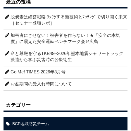
最近の投稿
脱炭素は経営戦略 ﾜｸﾜｸする新技術とﾏｯﾁﾝｸﾞで切り開く未来
［セミナー登壇レポ］
加害者にさせない！被害者を作らない！★「安全の本気
度」に震えた安全運転ベンチマーク会＠広島
命と尊厳を守るTKB48~2026年熊本地震シャワートラック
派遣から学ぶ災害時の公衆衛生
Go!Me! TIMES 2026年8月号
お盆期間の受入れ時間について
カテゴリー
BCP地域防災チーム