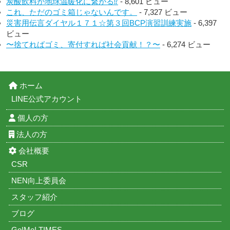
炭酸飲料が地球温暖化に繋がる⁉︎
- 8,601 ビュー
これ、ただのゴミ箱じゃないんです。
- 7,327 ビュー
災害用伝言ダイヤル１７１☆第３回BCP演習訓練実施
- 6,397
ビュー
〜捨てればゴミ、寄付すれば社会貢献！？〜
- 6,274 ビュー
ホーム
LINE公式アカウント
個人の方
法人の方
会社概要
CSR
NEN向上委員会
スタッフ紹介
ブログ
Go!Me! TIMES