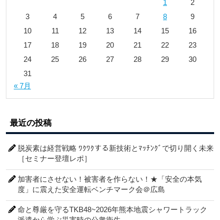
1
2
3
4
5
6
7
8
9
10
11
12
13
14
15
16
17
18
19
20
21
22
23
24
25
26
27
28
29
30
31
« 7月
最近の投稿
脱炭素は経営戦略 ﾜｸﾜｸする新技術とﾏｯﾁﾝｸﾞで切り開く未来
［セミナー登壇レポ］
加害者にさせない！被害者を作らない！★「安全の本気
度」に震えた安全運転ベンチマーク会＠広島
命と尊厳を守るTKB48~2026年熊本地震シャワートラック
派遣から学ぶ災害時の公衆衛生