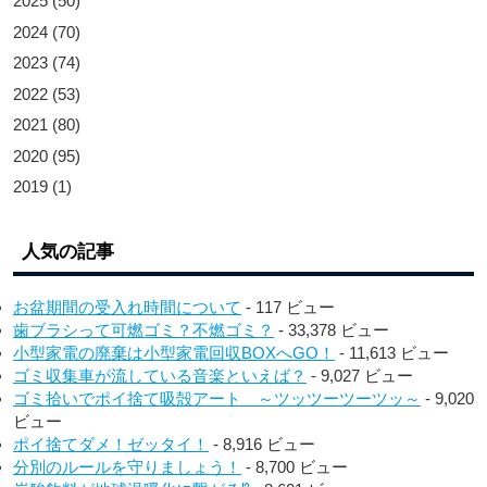
2025
(50)
2024
(70)
2023
(74)
2022
(53)
2021
(80)
2020
(95)
2019
(1)
人気の記事
お盆期間の受入れ時間について
- 117 ビュー
歯ブラシって可燃ゴミ？不燃ゴミ？
- 33,378 ビュー
小型家電の廃棄は小型家電回収BOXへGO！
- 11,613 ビュー
ゴミ収集車が流している音楽といえば？
- 9,027 ビュー
ゴミ拾いでポイ捨て吸殻アート ～ツッツーツーツッ～
- 9,020
ビュー
ポイ捨てダメ！ゼッタイ！
- 8,916 ビュー
分別のルールを守りましょう！
- 8,700 ビュー