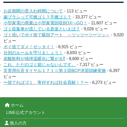
お盆期間の受入れ時間について
- 113 ビュー
歯ブラシって可燃ゴミ？不燃ゴミ？
- 33,377 ビュー
小型家電の廃棄は小型家電回収BOXへGO！
- 11,607 ビュー
ゴミ収集車が流している音楽といえば？
- 9,026 ビュー
ゴミ拾いでポイ捨て吸殻アート ～ツッツーツーツッ～
- 9,020
ビュー
ポイ捨てダメ！ゼッタイ！
- 8,915 ビュー
分別のルールを守りましょう！
- 8,693 ビュー
炭酸飲料が地球温暖化に繋がる⁉︎
- 8,600 ビュー
これ、ただのゴミ箱じゃないんです。
- 7,317 ビュー
災害用伝言ダイヤル１７１☆第３回BCP演習訓練実施
- 6,397
ビュー
〜捨てればゴミ、寄付すれば社会貢献！？〜
- 6,273 ビュー
ホーム
LINE公式アカウント
個人の方