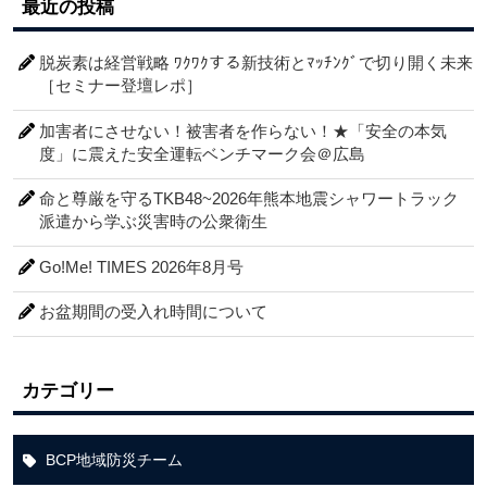
最近の投稿
脱炭素は経営戦略 ﾜｸﾜｸする新技術とﾏｯﾁﾝｸﾞで切り開く未来
［セミナー登壇レポ］
加害者にさせない！被害者を作らない！★「安全の本気
度」に震えた安全運転ベンチマーク会＠広島
命と尊厳を守るTKB48~2026年熊本地震シャワートラック
派遣から学ぶ災害時の公衆衛生
Go!Me! TIMES 2026年8月号
お盆期間の受入れ時間について
カテゴリー
BCP地域防災チーム