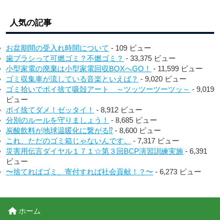
人気の記事
お盆期間の受入れ時間について
- 109 ビュー
歯ブラシって可燃ゴミ？不燃ゴミ？
- 33,375 ビュー
小型家電の廃棄は小型家電回収BOXへGO！
- 11,599 ビュー
ゴミ収集車が流している音楽といえば？
- 9,020 ビュー
ゴミ拾いでポイ捨て吸殻アート ～ツッツーツーツッ～
- 9,019
ビュー
ポイ捨てダメ！ゼッタイ！
- 8,912 ビュー
分別のルールを守りましょう！
- 8,685 ビュー
炭酸飲料が地球温暖化に繋がる⁉︎
- 8,600 ビュー
これ、ただのゴミ箱じゃないんです。
- 7,317 ビュー
災害用伝言ダイヤル１７１☆第３回BCP演習訓練実施
- 6,391
ビュー
〜捨てればゴミ、寄付すれば社会貢献！？〜
- 6,273 ビュー
ホーム