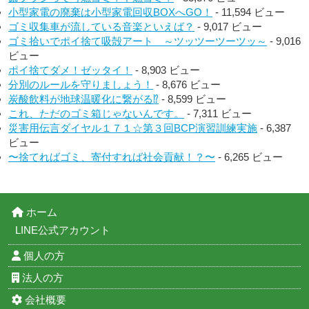
小型家電の廃棄は小型家電回収BOXへGO！
- 11,594 ビュー
ゴミ収集車が流している音楽といえば？
- 9,017 ビュー
ゴミ拾いでポイ捨て吸殻アート ～ツッツーツーツッ～
- 9,016
ビュー
ポイ捨てダメ！ゼッタイ！
- 8,903 ビュー
分別のルールを守りましょう！
- 8,676 ビュー
炭酸飲料が地球温暖化に繋がる⁉︎
- 8,599 ビュー
これ、ただのゴミ箱じゃないんです。
- 7,311 ビュー
災害用伝言ダイヤル１７１☆第３回BCP演習訓練実施
- 6,387
ビュー
〜捨てればゴミ、寄付すれば社会貢献！？〜
- 6,265 ビュー
ホーム
LINE公式アカウント
個人の方
法人の方
会社概要