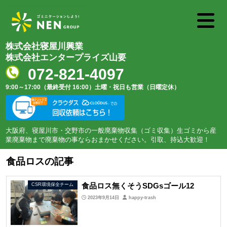
株式会社寝屋川興業
株式会社エンタープライズ山要
072-821-4097
9:00～17:00（最終受付 16:00）
土曜・祝日も営業（日曜定休）
大阪府、寝屋川市・交野市の一般廃棄物収集（ゴミ収集）生ゴミから産
業廃棄物まで廃棄物の事ならおまかせください。引取、持込大歓迎！
食品ロスの記事
食品ロス無くそうSDGsゴール12
CSR環境保全チーム
2023年9月14日
happy-trash