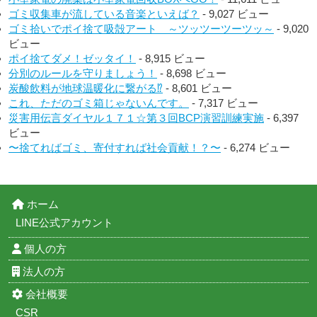
ゴミ収集車が流している音楽といえば？
- 9,027 ビュー
ゴミ拾いでポイ捨て吸殻アート ～ツッツーツーツッ～
- 9,020
ビュー
ポイ捨てダメ！ゼッタイ！
- 8,915 ビュー
分別のルールを守りましょう！
- 8,698 ビュー
炭酸飲料が地球温暖化に繋がる⁉︎
- 8,601 ビュー
これ、ただのゴミ箱じゃないんです。
- 7,317 ビュー
災害用伝言ダイヤル１７１☆第３回BCP演習訓練実施
- 6,397
ビュー
〜捨てればゴミ、寄付すれば社会貢献！？〜
- 6,274 ビュー
ホーム
LINE公式アカウント
個人の方
法人の方
会社概要
CSR