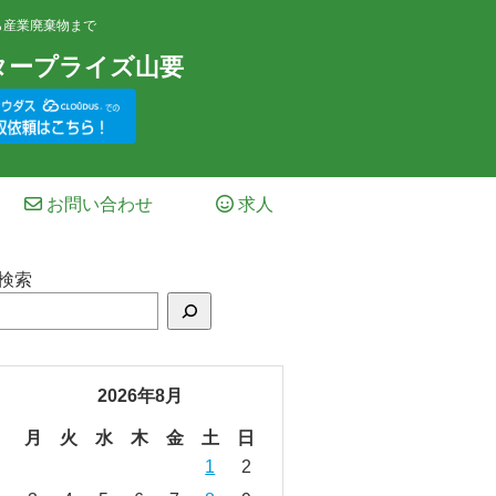
ら産業廃棄物まで
タープライズ山要
お問い合わせ
求人
検索
2026年8月
月
火
水
木
金
土
日
1
2