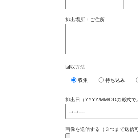
排出場所：ご住所
回収方法
収集
持ち込み
排出日（YYYY/MM/DDの形
画像を送信する（３つまで送信可