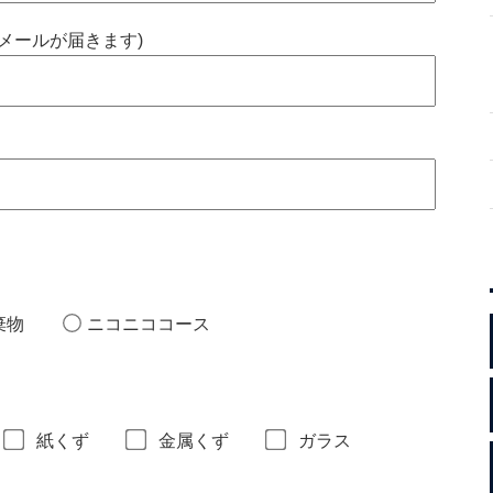
メールが届きます)
棄物
ニコニココース
紙くず
金属くず
ガラス