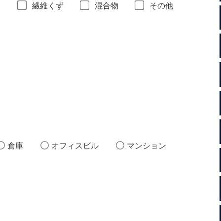
き
繊維くず
混合物
その他
倉庫
オフィスビル
マンション