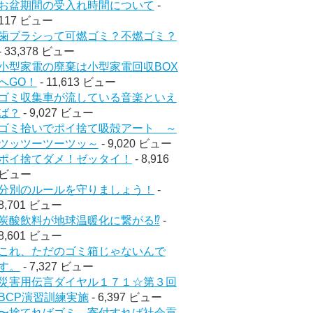
お盆期間の受入れ時間について
-
117 ビュー
歯ブラシって可燃ゴミ？不燃ゴミ？
- 33,378 ビュー
小型家電の廃棄は小型家電回収BOX
へGO！
- 11,613 ビュー
ゴミ収集車が流している音楽といえ
ば？
- 9,027 ビュー
ゴミ拾いでポイ捨て吸殻アート ～
ツッツーツーツッ～
- 9,020 ビュー
ポイ捨てダメ！ゼッタイ！
- 8,916
ビュー
分別のルールを守りましょう！
-
8,701 ビュー
炭酸飲料が地球温暖化に繋がる⁉︎
-
8,601 ビュー
これ、ただのゴミ箱じゃないんで
す。
- 7,327 ビュー
災害用伝言ダイヤル１７１☆第３回
BCP演習訓練実施
- 6,397 ビュー
〜捨てればゴミ、寄付すれば社会貢