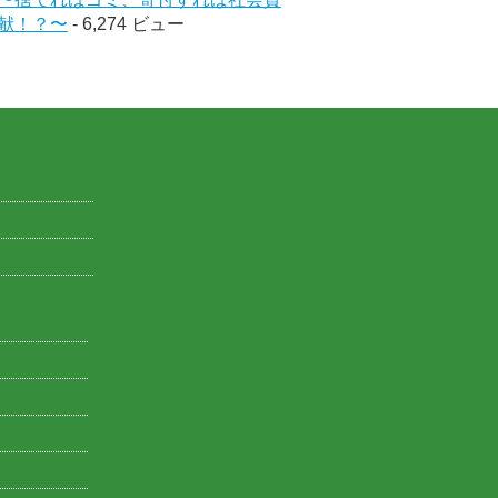
献！？〜
- 6,274 ビュー