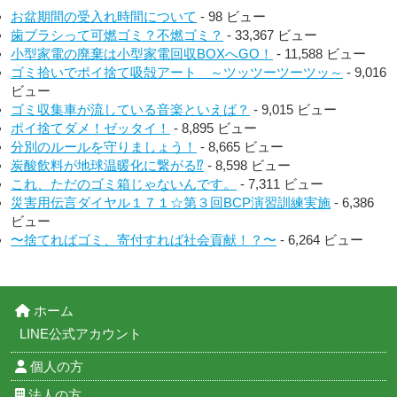
お盆期間の受入れ時間について
- 98 ビュー
歯ブラシって可燃ゴミ？不燃ゴミ？
- 33,367 ビュー
小型家電の廃棄は小型家電回収BOXへGO！
- 11,588 ビュー
ゴミ拾いでポイ捨て吸殻アート ～ツッツーツーツッ～
- 9,016
ビュー
ゴミ収集車が流している音楽といえば？
- 9,015 ビュー
ポイ捨てダメ！ゼッタイ！
- 8,895 ビュー
分別のルールを守りましょう！
- 8,665 ビュー
炭酸飲料が地球温暖化に繋がる⁉︎
- 8,598 ビュー
これ、ただのゴミ箱じゃないんです。
- 7,311 ビュー
災害用伝言ダイヤル１７１☆第３回BCP演習訓練実施
- 6,386
ビュー
〜捨てればゴミ、寄付すれば社会貢献！？〜
- 6,264 ビュー
ホーム
LINE公式アカウント
個人の方
法人の方