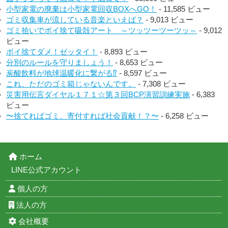
小型家電の廃棄は小型家電回収BOXへGO！
- 11,585 ビュー
ゴミ収集車が流している音楽といえば？
- 9,013 ビュー
ゴミ拾いでポイ捨て吸殻アート ～ツッツーツーツッ～
- 9,012
ビュー
ポイ捨てダメ！ゼッタイ！
- 8,893 ビュー
分別のルールを守りましょう！
- 8,653 ビュー
炭酸飲料が地球温暖化に繋がる⁉︎
- 8,597 ビュー
これ、ただのゴミ箱じゃないんです。
- 7,308 ビュー
災害用伝言ダイヤル１７１☆第３回BCP演習訓練実施
- 6,383
ビュー
〜捨てればゴミ、寄付すれば社会貢献！？〜
- 6,258 ビュー
ホーム
LINE公式アカウント
個人の方
法人の方
会社概要