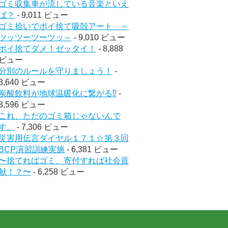
ゴミ収集車が流している音楽といえ
ば？
- 9,011 ビュー
ゴミ拾いでポイ捨て吸殻アート ～
ツッツーツーツッ～
- 9,010 ビュー
ポイ捨てダメ！ゼッタイ！
- 8,888
ビュー
分別のルールを守りましょう！
-
8,640 ビュー
炭酸飲料が地球温暖化に繋がる⁉︎
-
8,596 ビュー
これ、ただのゴミ箱じゃないんで
す。
- 7,306 ビュー
災害用伝言ダイヤル１７１☆第３回
BCP演習訓練実施
- 6,381 ビュー
〜捨てればゴミ、寄付すれば社会貢
献！？〜
- 6,258 ビュー