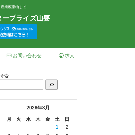
ら産業廃棄物まで
タープライズ山要
お問い合わせ
求人
検索
2026年8月
月
火
水
木
金
土
日
1
2