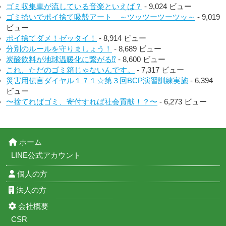
ゴミ収集車が流している音楽といえば？
- 9,024 ビュー
ゴミ拾いでポイ捨て吸殻アート ～ツッツーツーツッ～
- 9,019
ビュー
ポイ捨てダメ！ゼッタイ！
- 8,914 ビュー
分別のルールを守りましょう！
- 8,689 ビュー
炭酸飲料が地球温暖化に繋がる⁉︎
- 8,600 ビュー
これ、ただのゴミ箱じゃないんです。
- 7,317 ビュー
災害用伝言ダイヤル１７１☆第３回BCP演習訓練実施
- 6,394
ビュー
〜捨てればゴミ、寄付すれば社会貢献！？〜
- 6,273 ビュー
ホーム
LINE公式アカウント
個人の方
法人の方
会社概要
CSR