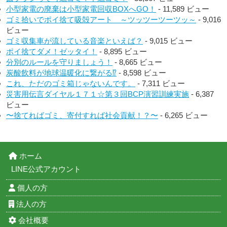
小型家電の廃棄は小型家電回収BOXへGO！
- 11,589 ビュー
ゴミ拾いでポイ捨て吸殻アート ～ツッツーツーツッ～
- 9,016
ビュー
ゴミ収集車が流している音楽といえば？
- 9,015 ビュー
ポイ捨てダメ！ゼッタイ！
- 8,895 ビュー
分別のルールを守りましょう！
- 8,665 ビュー
炭酸飲料が地球温暖化に繋がる⁉︎
- 8,598 ビュー
これ、ただのゴミ箱じゃないんです。
- 7,311 ビュー
災害用伝言ダイヤル１７１☆第３回BCP演習訓練実施
- 6,387
ビュー
〜捨てればゴミ、寄付すれば社会貢献！？〜
- 6,265 ビュー
ホーム
LINE公式アカウント
個人の方
法人の方
会社概要