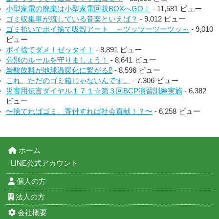
小型家電の廃棄は小型家電回収BOXへGO！
- 11,581 ビュー
ゴミ収集車が流している音楽といえば？
- 9,012 ビュー
ゴミ拾いでポイ捨て吸殻アート ～ツッツーツーツッ～
- 9,010
ビュー
ポイ捨てダメ！ゼッタイ！
- 8,891 ビュー
分別のルールを守りましょう！
- 8,641 ビュー
炭酸飲料が地球温暖化に繋がる⁉︎
- 8,596 ビュー
これ、ただのゴミ箱じゃないんです。
- 7,306 ビュー
災害用伝言ダイヤル１７１☆第３回BCP演習訓練実施
- 6,382
ビュー
〜捨てればゴミ、寄付すれば社会貢献！？〜
- 6,258 ビュー
ホーム
LINE公式アカウント
個人の方
法人の方
会社概要