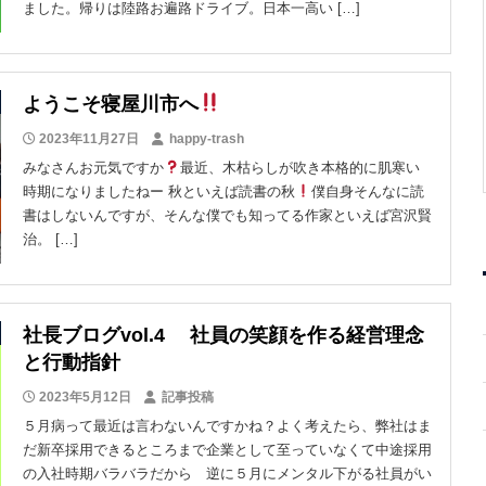
ました。帰りは陸路お遍路ドライブ。日本一高い […]
ようこそ寝屋川市へ
2023年11月27日
happy-trash
みなさんお元気ですか
最近、木枯らしが吹き本格的に肌寒い
時期になりましたねー 秋といえば読書の秋
僕自身そんなに読
書はしないんですが、そんな僕でも知ってる作家といえば宮沢賢
治。 […]
社長ブログvol.4 社員の笑顔を作る経営理念
と行動指針
2023年5月12日
記事投稿
５月病って最近は言わないんですかね？よく考えたら、弊社はま
だ新卒採用できるところまで企業として至っていなくて中途採用
の入社時期バラバラだから 逆に５月にメンタル下がる社員がい