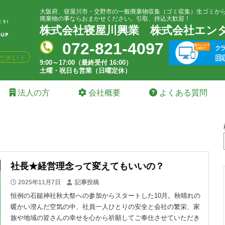
大阪府、寝屋川市・交野市の一般廃棄物収集（ゴミ収集）生ゴミか
廃棄物の事ならおまかせください。引取、持込大歓迎！
株式会社寝屋川興業
株式会社エン
072-821-4097
ださい！
9:00～17:00（最終受付 16:00）
土曜・祝日も営業（日曜定休）
法人の方
会社概要
よくある質問
社長★経営理念って変えてもいいの？
2025年11月7日
記事投稿
恒例の石鎚神社秋大祭への参加からスタートした10月。秋晴れの
暖かい澄んだ空気の中、社員一人ひとりの安全と会社の繁栄、家
族や地域の皆さんの幸せを心から祈願してご奉仕させていただき