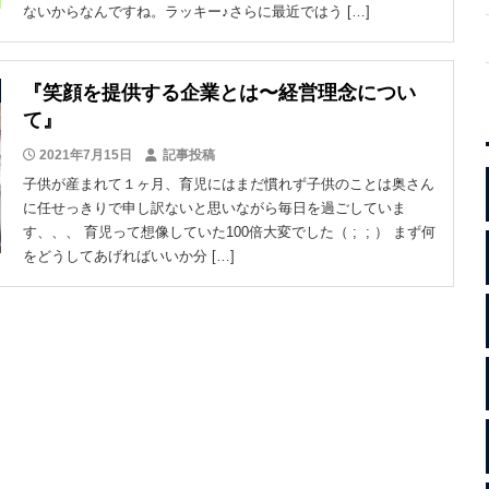
ないからなんですね。ラッキー♪さらに最近ではう […]
『笑顔を提供する企業とは〜経営理念につい
て』
2021年7月15日
記事投稿
子供が産まれて１ヶ月、育児にはまだ慣れず子供のことは奥さん
に任せっきりで申し訳ないと思いながら毎日を過ごしていま
す、、、 育児って想像していた100倍大変でした（ ; ; ） まず何
をどうしてあげればいいか分 […]