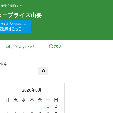
ら産業廃棄物まで
タープライズ山要
お問い合わせ
求人
検索
2026年8月
月
火
水
木
金
土
日
1
2