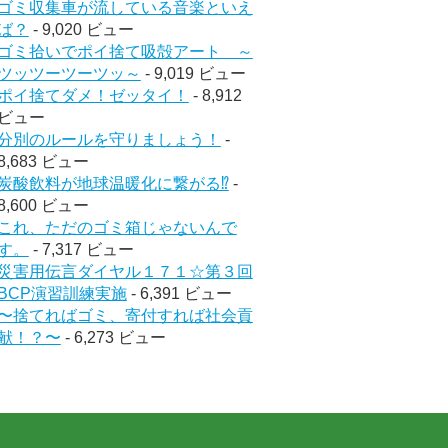
ゴミ収集車が流している音楽といえ
ば？
- 9,020 ビュー
ゴミ拾いでポイ捨て吸殻アート ～
ツッツーツーツッ～
- 9,019 ビュー
ポイ捨てダメ！ゼッタイ！
- 8,912
ビュー
分別のルールを守りましょう！
-
8,683 ビュー
炭酸飲料が地球温暖化に繋がる⁉︎
-
8,600 ビュー
これ、ただのゴミ箱じゃないんで
す。
- 7,317 ビュー
災害用伝言ダイヤル１７１☆第３回
BCP演習訓練実施
- 6,391 ビュー
〜捨てればゴミ、寄付すれば社会貢
献！？〜
- 6,273 ビュー