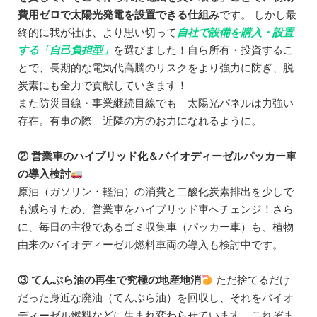
費用ゼロで太陽光発電を設置できる仕組み
です。 しかし最
終的に我が社は、より思い切って
自社で設備を購入・設置
する「自己負担型」
を選びました！自ら所有・投資するこ
とで、長期的な電気代高騰のリスクをより強力に防ぎ、脱
炭素にも全力で貢献していきます！
また防災目線・事業継続目線でも 太陽光パネルは力強い
存在。有事の際 近隣の方のお力になれるように。
② 営業車のハイブリッド化＆バイオディーゼルパッカー車
の導入検討
原油（ガソリン・軽油）の消費と二酸化炭素排出を少しで
も減らすため、営業車をハイブリッド車へチェンジ！さら
に、毎日の主役であるゴミ収集車（パッカー車）も、植物
由来のバイオディーゼル燃料車両の導入も検討中です。
③ てんぷら油の再生で究極の地産地消
ただ捨てるだけ
だった身近な廃油（てんぷら油）を回収し、それをバイオ
ディーゼル燃料などに生まれ変わらせています。これぞま