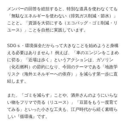
メンバーの回答を総括すると、特別な道具を使わなくても
「無駄なエネルギーを使わない（排気ガス削減・節水）」
ことと
、
「資源を大切にする（エコバッグ・ゴミ削減・リ
ユース）」ことを自然に実践しています。
SDGｓ・環境保全だからって大きなことを始めようと身構
える必要はありません！ 例えば、「車のエンジンをこまめ
に切る」「近場は歩く」というアクションは、ガソリン
（化石燃料）の節約になり、今回のテーマである「地政学
リスク（海外エネルギーへの依存）」を減らす第一歩に直
結します。
また、「ゴミを減らす」ことや、酒井さんのようにいらな
い物をフリマで売る（リユース）」「豆苗をもう一度育て
てみる」といった小さな工夫も、江戸時代から続く素晴ら
しい『循環魂』です。