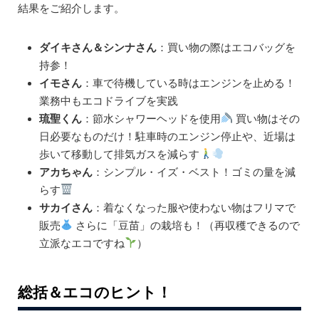
結果をご紹介します。
ダイキさん＆シンナさん
：買い物の際はエコバッグを
持参！
イモさん
：車で待機している時はエンジンを止める！
業務中もエコドライブを実践
琉聖くん
：節水シャワーヘッドを使用
買い物はその
日必要なものだけ！駐車時のエンジン停止や、近場は
歩いて移動して排気ガスを減らす
アカちゃん
：シンプル・イズ・ベスト！ゴミの量を減
らす
サカイさん
：着なくなった服や使わない物はフリマで
販売
さらに「豆苗」の栽培も！（再収穫できるので
立派なエコですね
）
総括＆エコのヒント！