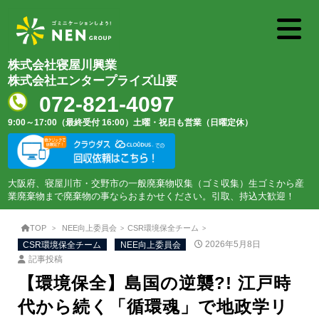
株式会社寝屋川興業
株式会社エンタープライズ山要
072-821-4097
9:00～17:00（最終受付 16:00）
土曜・祝日も営業（日曜定休）
大阪府、寝屋川市・交野市の一般廃棄物収集（ゴミ収集）生ゴミから産
業廃棄物まで廃棄物の事ならおまかせください。引取、持込大歓迎！
TOP
NEE向上委員会
CSR環境保全チーム
CSR環境保全チーム
NEE向上委員会
2026年5月8日
記事投稿
【環境保全】島国の逆襲?! 江戸時
代から続く「循環魂」で地政学リ