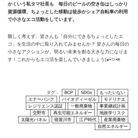
かくいう私タマ社長も 毎日のビールの空き缶はしっかり
資源循環、ちょっとした移動は徒歩かシェア自転車の利用
で小さなエコ活動をしています。
難しく考えず、皆さんも「自分にできるちょっとしたエ
コ」を生活の中に取り入れてみませんか？ 皆さんの毎日の
小さなアクションが、明るい未来を創る大きな力になりま
す！これからもエコ活を楽しんでいきましょう(๑•̀ㅁ•́ฅ
タグ：
BCP
SDGs
もったいない
エナーバンク
バイオディーゼル
モドリナエ
レジリエンス認証
一般廃棄物
事業継続計画
交野市
再生可能エネルギー
地政学リスク
太陽光パネル
寝屋川市
江戸時代
産業廃棄物
自然エネルギー