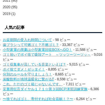
2021
(80)
2020
(95)
2019
(1)
人気の記事
お盆期間の受入れ時間について
- 98 ビュー
歯ブラシって可燃ゴミ？不燃ゴミ？
- 33,367 ビュー
小型家電の廃棄は小型家電回収BOXへGO！
- 11,588 ビュー
ゴミ拾いでポイ捨て吸殻アート ～ツッツーツーツッ～
- 9,016
ビュー
ゴミ収集車が流している音楽といえば？
- 9,015 ビュー
ポイ捨てダメ！ゼッタイ！
- 8,895 ビュー
分別のルールを守りましょう！
- 8,665 ビュー
炭酸飲料が地球温暖化に繋がる⁉︎
- 8,598 ビュー
これ、ただのゴミ箱じゃないんです。
- 7,311 ビュー
災害用伝言ダイヤル１７１☆第３回BCP演習訓練実施
- 6,386
ビュー
〜捨てればゴミ、寄付すれば社会貢献！？〜
- 6,264 ビュー