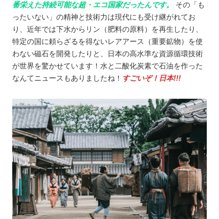
番栄えた持続可能な超・エコ国家だったんです。
その「も
ったいない」の精神と技術力は現代にも受け継がれてお
り、近年では下水からリン（肥料の原料）を再生したり、
特定の国に頼らざるを得ないレアアース（重要鉱物）を使
わない磁石を開発したりと、日本の高水準な資源循環技術
が世界を驚かせています！水と二酸化炭素で石油を作った
なんてニュースもありましたね！
すごいぞ！日本!!!