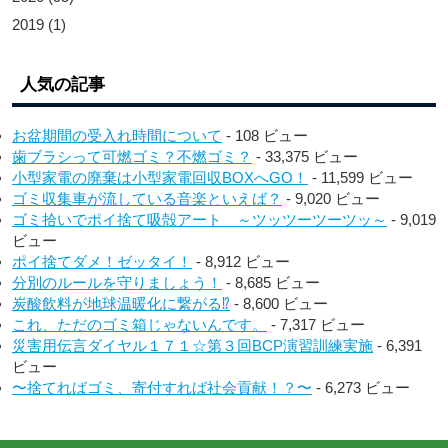
2019
(1)
人気の記事
お盆期間の受入れ時間について
- 108 ビュー
歯ブラシって可燃ゴミ？不燃ゴミ？
- 33,375 ビュー
小型家電の廃棄は小型家電回収BOXへGO！
- 11,599 ビュー
ゴミ収集車が流している音楽といえば？
- 9,020 ビュー
ゴミ拾いでポイ捨て吸殻アート ～ツッツーツーツッ～
- 9,019
ビュー
ポイ捨てダメ！ゼッタイ！
- 8,912 ビュー
分別のルールを守りましょう！
- 8,685 ビュー
炭酸飲料が地球温暖化に繋がる⁉︎
- 8,600 ビュー
これ、ただのゴミ箱じゃないんです。
- 7,317 ビュー
災害用伝言ダイヤル１７１☆第３回BCP演習訓練実施
- 6,391
ビュー
〜捨てればゴミ、寄付すれば社会貢献！？〜
- 6,273 ビュー