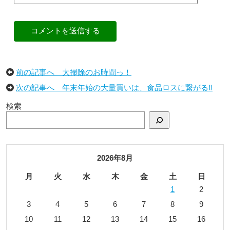
コメントを送信する
前の記事へ 大掃除のお時間っ！
次の記事へ 年末年始の大量買いは、食品ロスに繋がる‼︎
検索
2026年8月
月
火
水
木
金
土
日
1
2
3
4
5
6
7
8
9
10
11
12
13
14
15
16