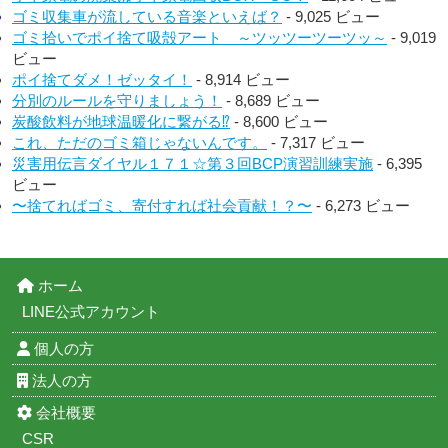
ゴミ収集車が流している音楽といえば？
- 9,025 ビュー
ゴミ拾いでポイ捨て吸殻アート ～ツッツーツーツッ～
- 9,019
ビュー
ポイ捨てダメ！ゼッタイ！
- 8,914 ビュー
分別のルールを守りましょう！
- 8,689 ビュー
炭酸飲料が地球温暖化に繋がる⁉︎
- 8,600 ビュー
これ、ただのゴミ箱じゃないんです。
- 7,317 ビュー
災害用伝言ダイヤル１７１☆第３回BCP演習訓練実施
- 6,395
ビュー
〜捨てればゴミ、寄付すれば社会貢献！？〜
- 6,273 ビュー
ホーム
LINE公式アカウント
個人の方
法人の方
会社概要
CSR