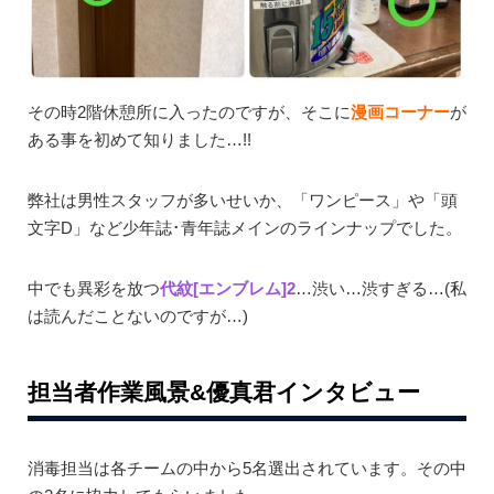
その時2階休憩所に入ったのですが、そこに
漫画コーナー
が
ある事を初めて知りました…!!
弊社は男性スタッフが多いせいか、「ワンピース」や「頭
文字D」など少年誌･青年誌メインのラインナップでした。
中でも異彩を放つ
代紋[エンブレム]2
…渋い…渋すぎる…(私
は読んだことないのですが…)
担当者作業風景&優真君インタビュー
消毒担当は各チームの中から5名選出されています。その中