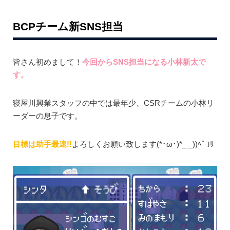
BCPチーム新SNS担当
皆さん初めまして！
今回からSNS担当になる小林新太で
す。
寝屋川興業スタッフの中では最年少、CSRチームの小林リ
ーダーの息子です。
目標は助手最速!!
よろしくお願い致します(*･ω･)*_ _))ﾍﾟｺﾘ