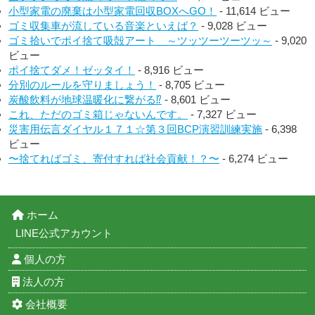
小型家電の廃棄は小型家電回収BOXへGO！
- 11,614 ビュー
ゴミ収集車が流している音楽といえば？
- 9,028 ビュー
ゴミ拾いでポイ捨て吸殻アート ～ツッツーツーツッ～
- 9,020
ビュー
ポイ捨てダメ！ゼッタイ！
- 8,916 ビュー
分別のルールを守りましょう！
- 8,705 ビュー
炭酸飲料が地球温暖化に繋がる⁉︎
- 8,601 ビュー
これ、ただのゴミ箱じゃないんです。
- 7,327 ビュー
災害用伝言ダイヤル１７１☆第３回BCP演習訓練実施
- 6,398
ビュー
〜捨てればゴミ、寄付すれば社会貢献！？〜
- 6,274 ビュー
ホーム
LINE公式アカウント
個人の方
法人の方
会社概要