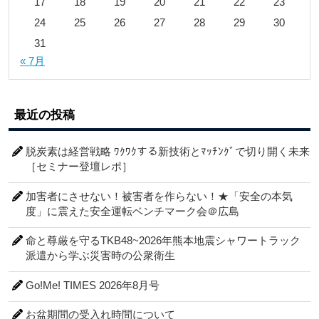
17
18
19
20
21
22
23
24
25
26
27
28
29
30
31
« 7月
最近の投稿
脱炭素は経営戦略 ﾜｸﾜｸする新技術とﾏｯﾁﾝｸﾞで切り開く未来
［セミナー登壇レポ］
加害者にさせない！被害者を作らない！★「安全の本気
度」に震えた安全運転ベンチマーク会＠広島
命と尊厳を守るTKB48~2026年熊本地震シャワートラック
派遣から学ぶ災害時の公衆衛生
Go!Me! TIMES 2026年8月号
お盆期間の受入れ時間について