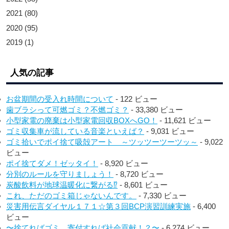
2021
(80)
2020
(95)
2019
(1)
人気の記事
お盆期間の受入れ時間について
- 122 ビュー
歯ブラシって可燃ゴミ？不燃ゴミ？
- 33,380 ビュー
小型家電の廃棄は小型家電回収BOXへGO！
- 11,621 ビュー
ゴミ収集車が流している音楽といえば？
- 9,031 ビュー
ゴミ拾いでポイ捨て吸殻アート ～ツッツーツーツッ～
- 9,022
ビュー
ポイ捨てダメ！ゼッタイ！
- 8,920 ビュー
分別のルールを守りましょう！
- 8,720 ビュー
炭酸飲料が地球温暖化に繋がる⁉︎
- 8,601 ビュー
これ、ただのゴミ箱じゃないんです。
- 7,330 ビュー
災害用伝言ダイヤル１７１☆第３回BCP演習訓練実施
- 6,400
ビュー
〜捨てればゴミ、寄付すれば社会貢献！？〜
- 6,274 ビュー