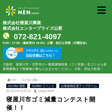
株式会社寝屋川興業
株式会社エンタープライズ山要
072-821-4097
9:00～17:00（最終受付 16:00）
土曜・祝日も営業（日曜定休）
大阪府、寝屋川市・交野市の一般廃棄物収集（ゴミ収集）生ゴミから産
業廃棄物まで廃棄物の事ならおまかせください。引取、持込大歓迎！
TOP
Go! Me! 運動
Go! Me! 運動
Go!Me! イベント
お客様満足度アップチーム
2022年10月1日
happy-trash
寝屋川市ゴミ減量コンテスト開
催！！