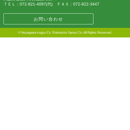
ＴＥＬ：072-821-4097(代) ＦＡＸ：072-822-3447
お問い合わせ
© Neyagawa kogyo Co. Enterprize Sanyo Co. All Rights Reserved.