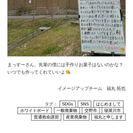
まっすーさん、先輩の僕には手作りお菓子はないのかな？
いつでも作ってくれていいよ
イメージアップチーム 福丸 拓也
タグ：
SDGs
SNS
はじめまして
ホワイトボード
一般廃棄物
交野市
寝屋川市
普通救命講習
産業廃棄物
福丸と申します