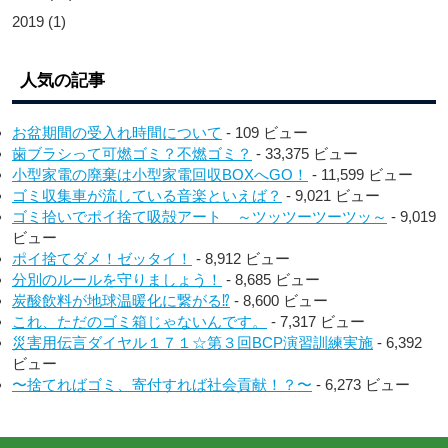
2019
(1)
人気の記事
お盆期間の受入れ時間について
- 109 ビュー
歯ブラシって可燃ゴミ？不燃ゴミ？
- 33,375 ビュー
小型家電の廃棄は小型家電回収BOXへGO！
- 11,599 ビュー
ゴミ収集車が流している音楽といえば？
- 9,021 ビュー
ゴミ拾いでポイ捨て吸殻アート ～ツッツーツーツッ～
- 9,019
ビュー
ポイ捨てダメ！ゼッタイ！
- 8,912 ビュー
分別のルールを守りましょう！
- 8,685 ビュー
炭酸飲料が地球温暖化に繋がる⁉︎
- 8,600 ビュー
これ、ただのゴミ箱じゃないんです。
- 7,317 ビュー
災害用伝言ダイヤル１７１☆第３回BCP演習訓練実施
- 6,392
ビュー
〜捨てればゴミ、寄付すれば社会貢献！？〜
- 6,273 ビュー