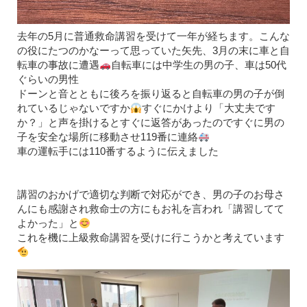
去年の5月に普通救命講習を受けて一年が経ちます。こんな
の役にたつのかなーって思っていた矢先、3月の末に車と自
転車の事故に遭遇
自転車には中学生の男の子、車は50代
ぐらいの男性
ドーンと音とともに後ろを振り返ると自転車の男の子が倒
れているじゃないですか
すぐにかけより「大丈夫です
か？」と声を掛けるとすぐに返答があったのですぐに男の
子を安全な場所に移動させ119番に連絡
車の運転手には110番するように伝えました
講習のおかげで適切な判断で対応ができ、男の子のお母さ
んにも感謝され救命士の方にもお礼を言われ「講習してて
よかった」と
これを機に上級救命講習を受けに行こうかと考えています