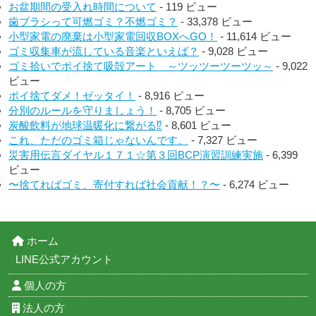
お盆期間の受入れ時間について
- 119 ビュー
歯ブラシって可燃ゴミ？不燃ゴミ？
- 33,378 ビュー
小型家電の廃棄は小型家電回収BOXへGO！
- 11,614 ビュー
ゴミ収集車が流している音楽といえば？
- 9,028 ビュー
ゴミ拾いでポイ捨て吸殻アート ～ツッツーツーツッ～
- 9,022
ビュー
ポイ捨てダメ！ゼッタイ！
- 8,916 ビュー
分別のルールを守りましょう！
- 8,705 ビュー
炭酸飲料が地球温暖化に繋がる⁉︎
- 8,601 ビュー
これ、ただのゴミ箱じゃないんです。
- 7,327 ビュー
災害用伝言ダイヤル１７１☆第３回BCP演習訓練実施
- 6,399
ビュー
〜捨てればゴミ、寄付すれば社会貢献！？〜
- 6,274 ビュー
ホーム
LINE公式アカウント
個人の方
法人の方