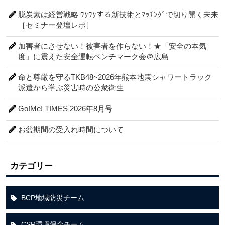
脱炭素は経営戦略 ﾜｸﾜｸする新技術とﾏｯﾁﾝｸﾞで切り開く未来
［セミナー登壇レポ］
加害者にさせない！被害者を作らない！★「安全の本気
度」に震えた安全運転ベンチマーク会＠広島
命と尊厳を守るTKB48~2026年熊本地震シャワートラック
派遣から学ぶ災害時の公衆衛生
Go!Me! TIMES 2026年8月号
お盆期間の受入れ時間について
カテゴリー
BCP地域防災チーム
CSR環境保全チーム