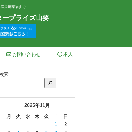
ら産業廃棄物まで
タープライズ山要
お問い合わせ
求人
検索
2025年11月
月
火
水
木
金
土
日
1
2