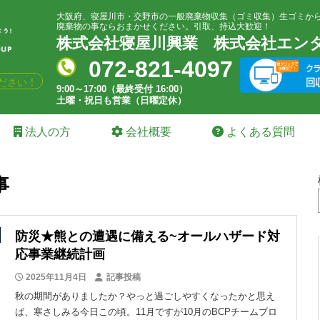
大阪府、寝屋川市・交野市の一般廃棄物収集（ゴミ収集）生ゴミか
廃棄物の事ならおまかせください。引取、持込大歓迎！
株式会社寝屋川興業
株式会社エン
072-821-4097
ださい！
9:00～17:00（最終受付 16:00）
土曜・祝日も営業（日曜定休）
法人の方
会社概要
よくある質問
事
防災★熊との遭遇に備える~オールハザード対
応事業継続計画
2025年11月4日
記事投稿
秋の期間がありましたか？やっと過ごしやすくなったかと思え
ば、寒さしみる今日この頃。11月ですが10月のBCPチームブロ