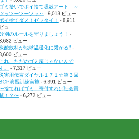
ゴミ拾いでポイ捨て吸殻アート ～
ツッツーツーツッ～
- 9,018 ビュー
ポイ捨てダメ！ゼッタイ！
- 8,911
ビュー
分別のルールを守りましょう！
-
8,682 ビュー
炭酸飲料が地球温暖化に繋がる⁉︎
-
8,600 ビュー
これ、ただのゴミ箱じゃないんで
す。
- 7,317 ビュー
災害用伝言ダイヤル１７１☆第３回
BCP演習訓練実施
- 6,391 ビュー
〜捨てればゴミ、寄付すれば社会貢
献！？〜
- 6,272 ビュー