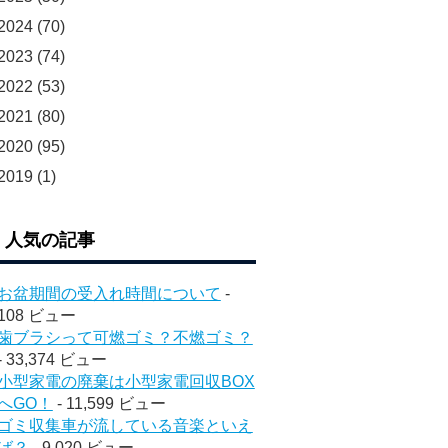
2024
(70)
2023
(74)
2022
(53)
2021
(80)
2020
(95)
2019
(1)
人気の記事
お盆期間の受入れ時間について
-
108 ビュー
歯ブラシって可燃ゴミ？不燃ゴミ？
- 33,374 ビュー
小型家電の廃棄は小型家電回収BOX
へGO！
- 11,599 ビュー
ゴミ収集車が流している音楽といえ
ば？
- 9,020 ビュー