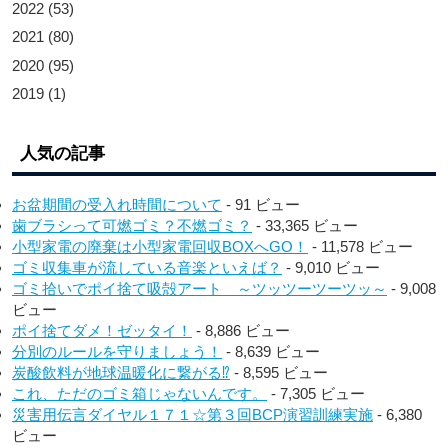
2022
(53)
2021
(80)
2020
(95)
2019
(1)
人気の記事
お盆期間の受入れ時間について
- 91 ビュー
歯ブラシって可燃ゴミ？不燃ゴミ？
- 33,365 ビュー
小型家電の廃棄は小型家電回収BOXへGO！
- 11,578 ビュー
ゴミ収集車が流している音楽といえば？
- 9,010 ビュー
ゴミ拾いでポイ捨て吸殻アート ～ツッツーツーツッ～
- 9,008
ビュー
ポイ捨てダメ！ゼッタイ！
- 8,886 ビュー
分別のルールを守りましょう！
- 8,639 ビュー
炭酸飲料が地球温暖化に繋がる⁉︎
- 8,595 ビュー
これ、ただのゴミ箱じゃないんです。
- 7,305 ビュー
災害用伝言ダイヤル１７１☆第３回BCP演習訓練実施
- 6,380
ビュー