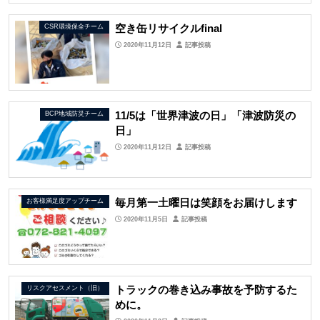
空き缶リサイクルfinal
CSR環境保全チーム
2020年11月12日
記事投稿
11/5は「世界津波の日」「津波防災の
BCP地域防災チーム
日」
2020年11月12日
記事投稿
毎月第一土曜日は笑顔をお届けします
お客様満足度アップチーム
2020年11月5日
記事投稿
トラックの巻き込み事故を予防するた
リスクアセスメント（旧）
めに。