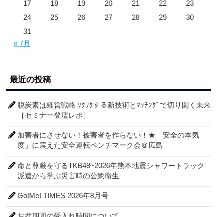
17
18
19
20
21
22
23
24
25
26
27
28
29
30
31
« 7月
最近の投稿
脱炭素は経営戦略 ﾜｸﾜｸする新技術とﾏｯﾁﾝｸﾞで切り開く未来
［セミナー登壇レポ］
加害者にさせない！被害者を作らない！★「安全の本気
度」に震えた安全運転ベンチマーク会＠広島
命と尊厳を守るTKB48~2026年熊本地震シャワートラック
派遣から学ぶ災害時の公衆衛生
Go!Me! TIMES 2026年8月号
お盆期間の受入れ時間について