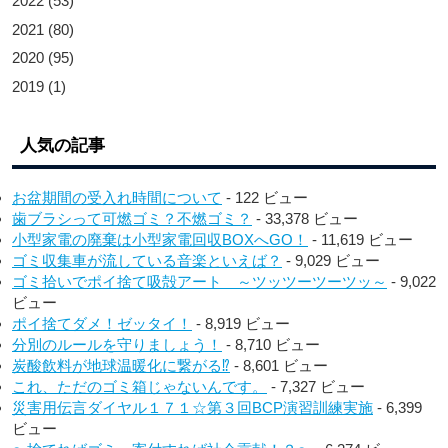
2022
(53)
2021
(80)
2020
(95)
2019
(1)
人気の記事
お盆期間の受入れ時間について
- 122 ビュー
歯ブラシって可燃ゴミ？不燃ゴミ？
- 33,378 ビュー
小型家電の廃棄は小型家電回収BOXへGO！
- 11,619 ビュー
ゴミ収集車が流している音楽といえば？
- 9,029 ビュー
ゴミ拾いでポイ捨て吸殻アート ～ツッツーツーツッ～
- 9,022
ビュー
ポイ捨てダメ！ゼッタイ！
- 8,919 ビュー
分別のルールを守りましょう！
- 8,710 ビュー
炭酸飲料が地球温暖化に繋がる⁉︎
- 8,601 ビュー
これ、ただのゴミ箱じゃないんです。
- 7,327 ビュー
災害用伝言ダイヤル１７１☆第３回BCP演習訓練実施
- 6,399
ビュー