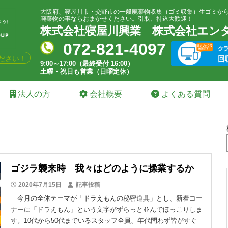
大阪府、寝屋川市・交野市の一般廃棄物収集（ゴミ収集）生ゴミか
廃棄物の事ならおまかせください。引取、持込大歓迎！
株式会社寝屋川興業
株式会社エン
072-821-4097
ださい！
9:00～17:00（最終受付 16:00）
土曜・祝日も営業（日曜定休）
法人の方
会社概要
よくある質問
ゴジラ襲来時 我々はどのように操業するか
2020年7月15日
記事投稿
今月の全体テーマが「ドラえもんの秘密道具」とし、新着コー
ナーに「ドラえもん」という文字がずらっと並んでほっこりしま
す。10代から50代までいるスタッフ全員、年代問わず皆がすぐ