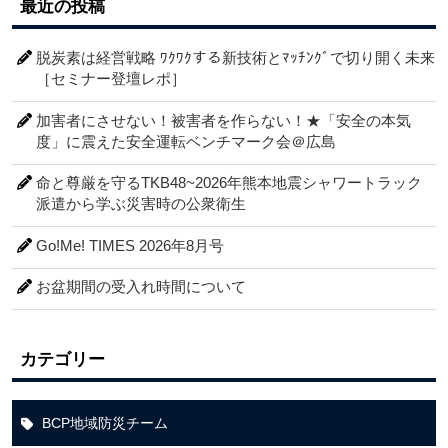
最近の投稿
脱炭素は経営戦略 ﾜｸﾜｸする新技術とﾏｯﾁﾝｸﾞで切り開く未来
［セミナー登壇レポ］
加害者にさせない！被害者を作らない！★「安全の本気
度」に震えた安全運転ベンチマーク会＠広島
命と尊厳を守るTKB48~2026年熊本地震シャワートラック
派遣から学ぶ災害時の公衆衛生
Go!Me! TIMES 2026年8月号
お盆期間の受入れ時間について
カテゴリー
BCP地域防災チーム