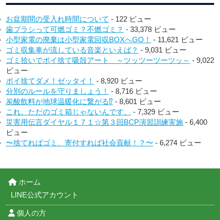
お盆期間の受入れ時間について
- 122 ビュー
歯ブラシって可燃ゴミ？不燃ゴミ？
- 33,378 ビュー
小型家電の廃棄は小型家電回収BOXへGO！
- 11,621 ビュー
ゴミ収集車が流している音楽といえば？
- 9,031 ビュー
ゴミ拾いでポイ捨て吸殻アート ～ツッツーツーツッ～
- 9,022
ビュー
ポイ捨てダメ！ゼッタイ！
- 8,920 ビュー
分別のルールを守りましょう！
- 8,716 ビュー
炭酸飲料が地球温暖化に繋がる⁉︎
- 8,601 ビュー
これ、ただのゴミ箱じゃないんです。
- 7,329 ビュー
災害用伝言ダイヤル１７１☆第３回BCP演習訓練実施
- 6,400
ビュー
〜捨てればゴミ、寄付すれば社会貢献！？〜
- 6,274 ビュー
ホーム
LINE公式アカウント
個人の方