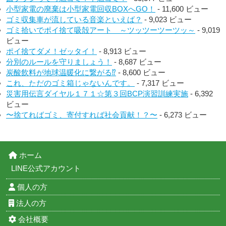
小型家電の廃棄は小型家電回収BOXへGO！
- 11,600 ビュー
ゴミ収集車が流している音楽といえば？
- 9,023 ビュー
ゴミ拾いでポイ捨て吸殻アート ～ツッツーツーツッ～
- 9,019
ビュー
ポイ捨てダメ！ゼッタイ！
- 8,913 ビュー
分別のルールを守りましょう！
- 8,687 ビュー
炭酸飲料が地球温暖化に繋がる⁉︎
- 8,600 ビュー
これ、ただのゴミ箱じゃないんです。
- 7,317 ビュー
災害用伝言ダイヤル１７１☆第３回BCP演習訓練実施
- 6,392
ビュー
〜捨てればゴミ、寄付すれば社会貢献！？〜
- 6,273 ビュー
ホーム
LINE公式アカウント
個人の方
法人の方
会社概要