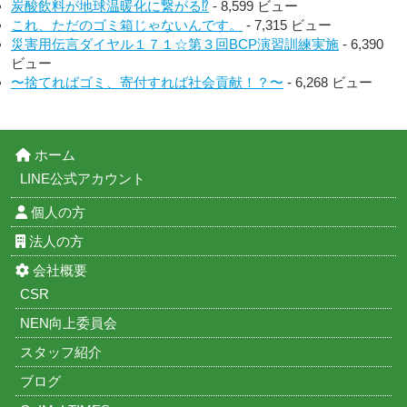
炭酸飲料が地球温暖化に繋がる⁉︎
- 8,599 ビュー
これ、ただのゴミ箱じゃないんです。
- 7,315 ビュー
災害用伝言ダイヤル１７１☆第３回BCP演習訓練実施
- 6,390
ビュー
〜捨てればゴミ、寄付すれば社会貢献！？〜
- 6,268 ビュー
ホーム
LINE公式アカウント
個人の方
法人の方
会社概要
CSR
NEN向上委員会
スタッフ紹介
ブログ