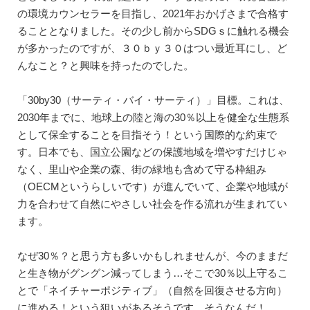
の環境カウンセラーを目指し、2021年おかげさまで合格す
ることとなりました。その少し前からSDGｓに触れる機会
が多かったのですが、３０ｂｙ３０はつい最近耳にし、ど
んなこと？と興味を持ったのでした。
「30by30（サーティ・バイ・サーティ）」目標。これは、
2030年までに、地球上の陸と海の30％以上を健全な生態系
として保全することを目指そう！という国際的な約束で
す。日本でも、国立公園などの保護地域を増やすだけじゃ
なく、里山や企業の森、街の緑地も含めて守る枠組み
（OECMというらしいです）が進んでいて、企業や地域が
力を合わせて自然にやさしい社会を作る流れが生まれてい
ます。
なぜ30％？と思う方も多いかもしれませんが、今のままだ
と生き物がグングン減ってしまう…そこで30％以上守るこ
とで「ネイチャーポジティブ」（自然を回復させる方向）
に進める！という狙いがあるそうです。そうなんだ！