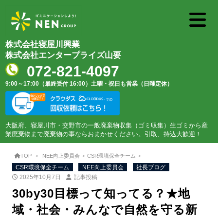
株式会社寝屋川興業
株式会社エンタープライズ山要
072-821-4097
9:00～17:00（最終受付 16:00）
土曜・祝日も営業（日曜定休）
大阪府、寝屋川市・交野市の一般廃棄物収集（ゴミ収集）生ゴミから産
業廃棄物まで廃棄物の事ならおまかせください。引取、持込大歓迎！
TOP
NEE向上委員会
CSR環境保全チーム
CSR環境保全チーム
NEE向上委員会
社長ブログ
2025年10月7日
記事投稿
30by30目標って知ってる？★地
域・社会・みんなで自然を守る新