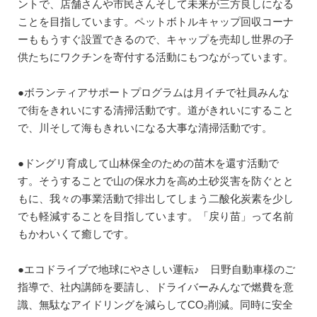
ントで、店舗さんや市民さんそして未来が三方良しになる
ことを目指しています。ペットボトルキャップ回収コーナ
ーももうすぐ設置できるので、キャップを売却し世界の子
供たちにワクチンを寄付する活動にもつながっています。
●ボランティアサポートプログラムは月イチで社員みんな
で街をきれいにする清掃活動です。道がきれいにすること
で、川そして海もきれいになる大事な清掃活動です。
●ドングリ育成して山林保全のための苗木を還す活動で
す。そうすることで山の保水力を高め土砂災害を防ぐとと
もに、我々の事業活動で排出してしまう二酸化炭素を少し
でも軽減することを目指しています。「戻り苗」って名前
もかわいくて癒しです。
●エコドライブで地球にやさしい運転♪ 日野自動車様のご
指導で、社内講師を要請し、ドライバーみんなで燃費を意
識、無駄なアイドリングを減らしてCO₂削減。同時に安全