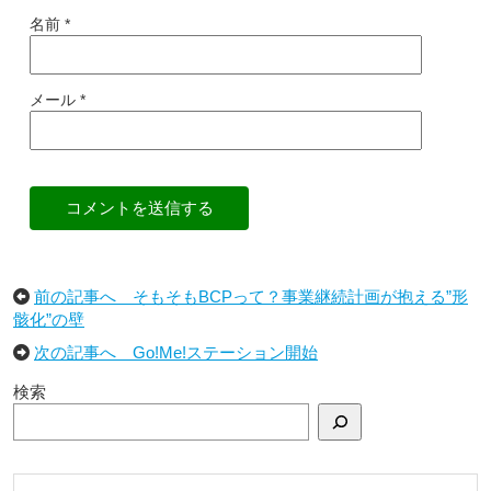
名前
*
メール
*
コメントを送信する
前の記事へ そもそもBCPって？事業継続計画が抱える”形
骸化”の壁
次の記事へ Go!Me!ステーション開始
検索