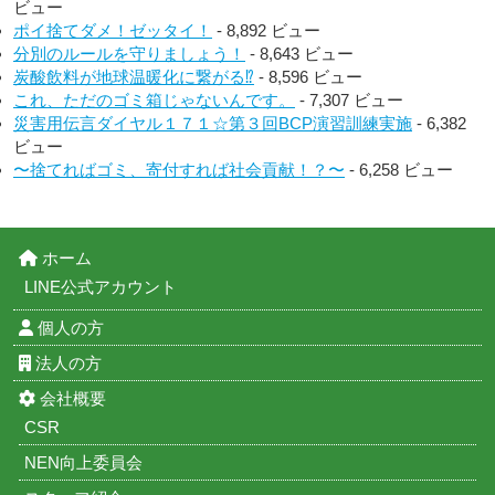
ビュー
ポイ捨てダメ！ゼッタイ！
- 8,892 ビュー
分別のルールを守りましょう！
- 8,643 ビュー
炭酸飲料が地球温暖化に繋がる⁉︎
- 8,596 ビュー
これ、ただのゴミ箱じゃないんです。
- 7,307 ビュー
災害用伝言ダイヤル１７１☆第３回BCP演習訓練実施
- 6,382
ビュー
〜捨てればゴミ、寄付すれば社会貢献！？〜
- 6,258 ビュー
ホーム
LINE公式アカウント
個人の方
法人の方
会社概要
CSR
NEN向上委員会