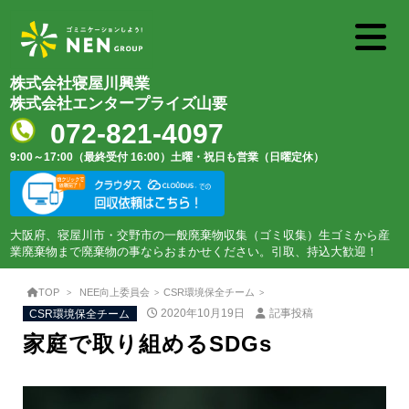
株式会社寝屋川興業
株式会社エンタープライズ山要
072-821-4097
9:00～17:00（最終受付 16:00）
土曜・祝日も営業（日曜定休）
大阪府、寝屋川市・交野市の一般廃棄物収集（ゴミ収集）生ゴミから産
業廃棄物まで廃棄物の事ならおまかせください。引取、持込大歓迎！
TOP
NEE向上委員会
CSR環境保全チーム
CSR環境保全チーム
2020年10月19日
記事投稿
家庭で取り組めるSDGs