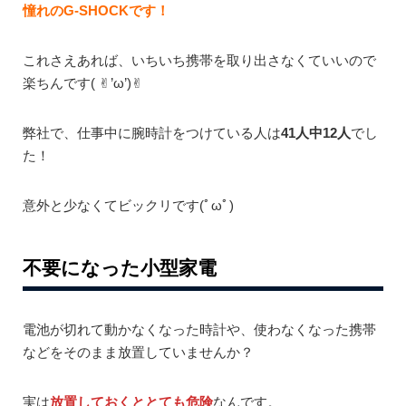
憧れのG-SHOCKです！
これさえあれば、いちいち携帯を取り出さなくていいので
楽ちんです( ✌︎’ω’)✌︎
弊社で、仕事中に腕時計をつけている人は
41人中12人
でし
た！
意外と少なくてビックリです(ﾟωﾟ)
不要になった小型家電
電池が切れて動かなくなった時計や、使わなくなった携帯
などをそのまま放置していませんか？
実は
放置しておくととても危険
なんです。