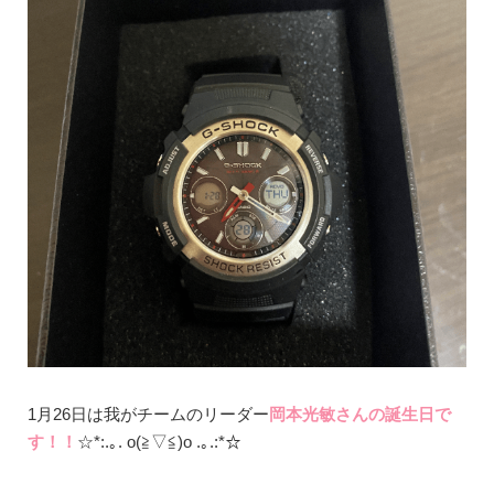
1月26日は我がチームのリーダー
岡本光敏さんの誕生日で
す！！
☆*:.｡. o(≧▽≦)o .｡.:*☆