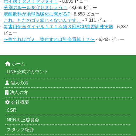
ポイ捨てダメ！ゼッタイ！
- 8,895 ビュー
分別のルールを守りましょう！
- 8,669 ビュー
炭酸飲料が地球温暖化に繋がる⁉︎
- 8,598 ビュー
これ、ただのゴミ箱じゃないんです。
- 7,311 ビュー
災害用伝言ダイヤル１７１☆第３回BCP演習訓練実施
- 6,387
ビュー
〜捨てればゴミ、寄付すれば社会貢献！？〜
- 6,265 ビュー
ホーム
LINE公式アカウント
個人の方
法人の方
会社概要
CSR
NEN向上委員会
スタッフ紹介