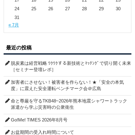
24
25
26
27
28
29
30
31
« 7月
最近の投稿
脱炭素は経営戦略 ﾜｸﾜｸする新技術とﾏｯﾁﾝｸﾞで切り開く未来
［セミナー登壇レポ］
加害者にさせない！被害者を作らない！★「安全の本気
度」に震えた安全運転ベンチマーク会＠広島
命と尊厳を守るTKB48~2026年熊本地震シャワートラック
派遣から学ぶ災害時の公衆衛生
Go!Me! TIMES 2026年8月号
お盆期間の受入れ時間について