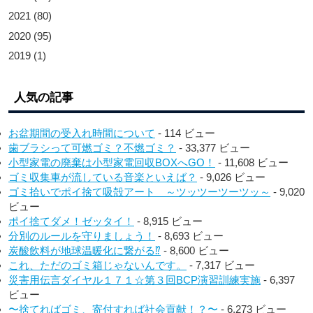
2021
(80)
2020
(95)
2019
(1)
人気の記事
お盆期間の受入れ時間について
- 114 ビュー
歯ブラシって可燃ゴミ？不燃ゴミ？
- 33,377 ビュー
小型家電の廃棄は小型家電回収BOXへGO！
- 11,608 ビュー
ゴミ収集車が流している音楽といえば？
- 9,026 ビュー
ゴミ拾いでポイ捨て吸殻アート ～ツッツーツーツッ～
- 9,020
ビュー
ポイ捨てダメ！ゼッタイ！
- 8,915 ビュー
分別のルールを守りましょう！
- 8,693 ビュー
炭酸飲料が地球温暖化に繋がる⁉︎
- 8,600 ビュー
これ、ただのゴミ箱じゃないんです。
- 7,317 ビュー
災害用伝言ダイヤル１７１☆第３回BCP演習訓練実施
- 6,397
ビュー
〜捨てればゴミ、寄付すれば社会貢献！？〜
- 6,273 ビュー