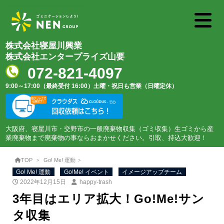
株式会社寝屋川興業
株式会社エンタープライズ山要
072-821-4097
9:00～17:00（最終受付 16:00）
土曜・祝日も営業（日曜定休）
大阪府、寝屋川市・交野市の一般廃棄物収集（ゴミ収集）生ゴミから産
業廃棄物まで廃棄物の事ならおまかせください。引取、持込大歓迎！
TOP
Go! Me! 運動
Go! Me! 運動
Go!Me! イベント
イメージアップチーム
2022年12月15日
happy-trash
3年目はエリア拡大！Go!Me!サン
タ収集