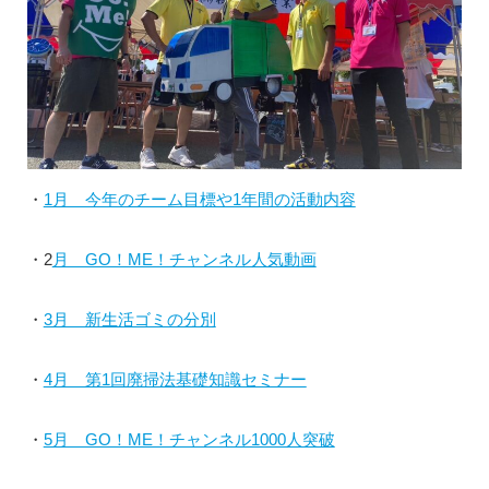
・
1月 今年のチーム目標や1年間の活動内容
・2
月 GO！ME！チャンネル人気動画
・
3月 新生活ゴミの分別
・
4月 第1回廃掃法基礎知識セミナー
・
5月 GO！ME！チャンネル1000人突破