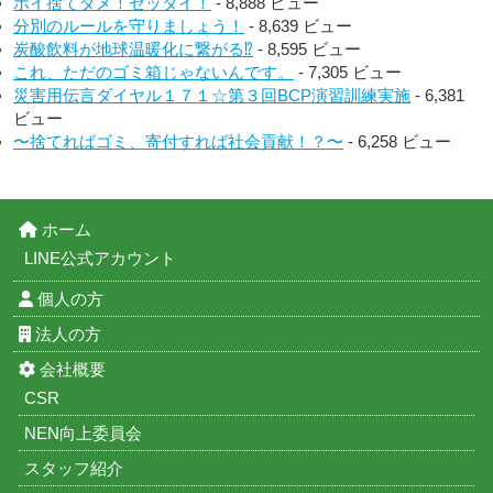
ポイ捨てダメ！ゼッタイ！
- 8,888 ビュー
分別のルールを守りましょう！
- 8,639 ビュー
炭酸飲料が地球温暖化に繋がる⁉︎
- 8,595 ビュー
これ、ただのゴミ箱じゃないんです。
- 7,305 ビュー
災害用伝言ダイヤル１７１☆第３回BCP演習訓練実施
- 6,381
ビュー
〜捨てればゴミ、寄付すれば社会貢献！？〜
- 6,258 ビュー
ホーム
LINE公式アカウント
個人の方
法人の方
会社概要
CSR
NEN向上委員会
スタッフ紹介