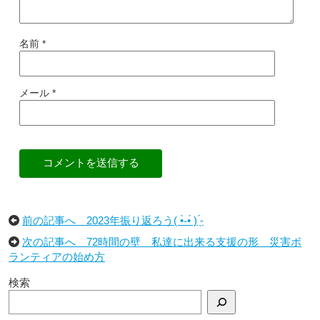
名前
*
メール
*
コメントを送信する
前の記事へ 2023年振り返ろう( •̀֊•́ ) ̖́-
次の記事へ 72時間の壁 私達に出来る支援の形 災害ボ
ランティアの始め方
検索